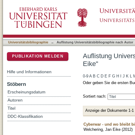
Auflistung Universitätsbibliographie nach Au
DSpace Repositorium (Manakin basiert)
Universitätsbibliographie
→
Auflistung Universitätsbibliographie nach Autor
Auflistung Univer
PUBLIKATION MELDEN
Eike"
Hilfe und Informationen
0-9
A
B
C
D
E
F
G
H
I
J
K
L
Oder geben Sie die ersten Bu
Stöbern
Erscheinungsdatum
Sortiert nach:
Autoren
Titel
Anzeige der Dokumente 1-1
DDC-Klassifikation
Cyberwar - und wo bleibt bi
Welchering, Jan Eike
(
2012
)