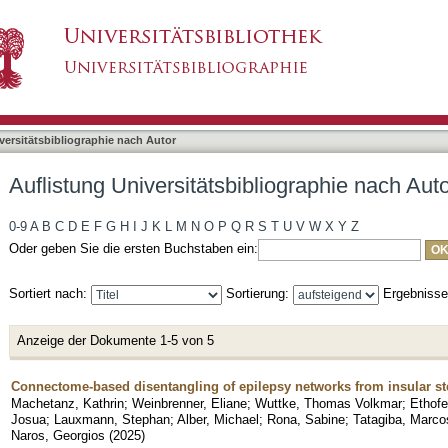
bliographie nach Autor "Weinbrenner, Eliane"
asiert)
versitätsbibliographie nach Autor
Auflistung Universitätsbibliographie nach Aut
0-9
A
B
C
D
E
F
G
H
I
J
K
L
M
N
O
P
Q
R
S
T
U
V
W
X
Y
Z
Oder geben Sie die ersten Buchstaben ein:
Sortiert nach:
Sortierung:
Ergebniss
Anzeige der Dokumente 1-5 von 5
Connectome-based disentangling of epilepsy networks from insular st
Machetanz, Kathrin
;
Weinbrenner, Eliane
;
Wuttke, Thomas Volkmar
;
Ethofe
Josua
;
Lauxmann, Stephan
;
Alber, Michael
;
Rona, Sabine
;
Tatagiba, Marco
Naros, Georgios
(
2025
)