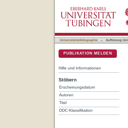
Auflistung Universitätsbi
DSpace Repositorium (Manakin b
Universitätsbibliographie
→
Auflistung Uni
PUBLIKATION MELDEN
Hilfe und Informationen
Stöbern
Erscheinungsdatum
Autoren
Titel
DDC-Klassifikation