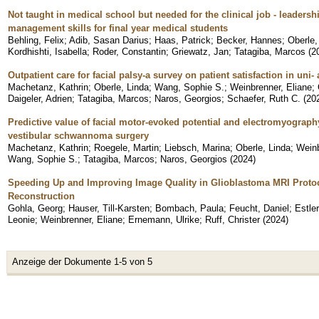
Not taught in medical school but needed for the clinical job - leader
management skills for final year medical students
Behling, Felix
;
Adib, Sasan Darius
;
Haas, Patrick
;
Becker, Hannes
;
Oberle,
Kordhishti, Isabella
;
Roder, Constantin
;
Griewatz, Jan
;
Tatagiba, Marcos
(
2
Outpatient care for facial palsy-a survey on patient satisfaction in uni
Machetanz, Kathrin
;
Oberle, Linda
;
Wang, Sophie S.
;
Weinbrenner, Eliane
;
Daigeler, Adrien
;
Tatagiba, Marcos
;
Naros, Georgios
;
Schaefer, Ruth C.
(
20
Predictive value of facial motor-evoked potential and electromyography
vestibular schwannoma surgery
Machetanz, Kathrin
;
Roegele, Martin
;
Liebsch, Marina
;
Oberle, Linda
;
Weinb
Wang, Sophie S.
;
Tatagiba, Marcos
;
Naros, Georgios
(
2024
)
Speeding Up and Improving Image Quality in Glioblastoma MRI Proto
Reconstruction
Gohla, Georg
;
Hauser, Till-Karsten
;
Bombach, Paula
;
Feucht, Daniel
;
Estler
Leonie
;
Weinbrenner, Eliane
;
Ernemann, Ulrike
;
Ruff, Christer
(
2024
)
Anzeige der Dokumente 1-5 von 5