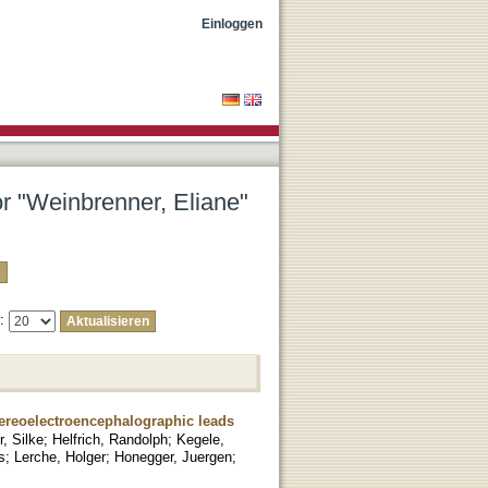
Einloggen
or "Weinbrenner, Eliane"
e:
ereoelectroencephalographic leads
r, Silke
;
Helfrich, Randolph
;
Kegele,
s
;
Lerche, Holger
;
Honegger, Juergen
;