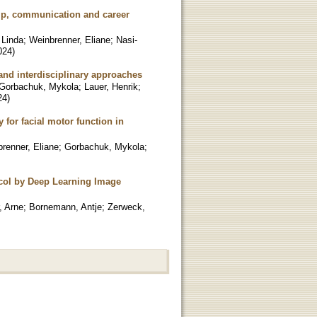
ship, communication and career
 Linda
;
Weinbrenner, Eliane
;
Nasi-
024
)
- and interdisciplinary approaches
Gorbachuk, Mykola
;
Lauer, Henrik
;
24
)
 for facial motor function in
renner, Eliane
;
Gorbachuk, Mykola
;
col by Deep Learning Image
, Arne
;
Bornemann, Antje
;
Zerweck,