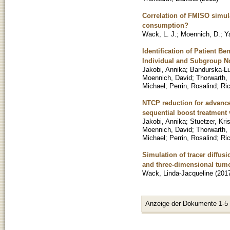
Correlation of FMISO simul
consumption?
Wack, L. J.
;
Moennich, D.
;
Y
Identification of Patient 
Individual and Subgroup No
Jakobi, Annika
;
Bandurska-L
Moennich, David
;
Thorwarth, 
Michael
;
Perrin, Rosalind
;
Ric
NTCP reduction for advance
sequential boost treatment
Jakobi, Annika
;
Stuetzer, Kris
Moennich, David
;
Thorwarth, 
Michael
;
Perrin, Rosalind
;
Ric
Simulation of tracer diffus
and three-dimensional tum
Wack, Linda-Jacqueline
(
201
Anzeige der Dokumente 1-5