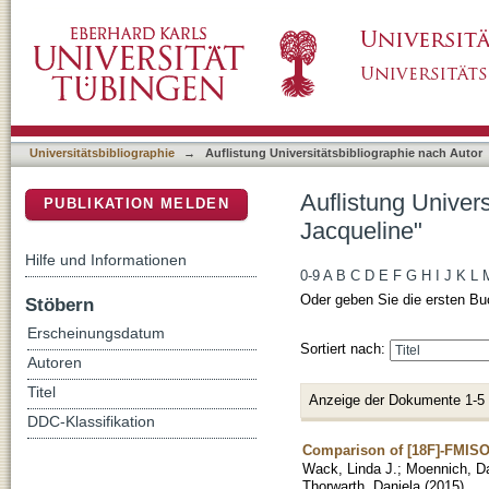
Auflistung Universitätsbibliographie nach Au
DSpace Repositorium (Manakin basiert)
Universitätsbibliographie
→
Auflistung Universitätsbibliographie nach Autor
Auflistung Univer
PUBLIKATION MELDEN
Jacqueline"
Hilfe und Informationen
0-9
A
B
C
D
E
F
G
H
I
J
K
L
Oder geben Sie die ersten Bu
Stöbern
Erscheinungsdatum
Sortiert nach:
Autoren
Titel
Anzeige der Dokumente 1-5
DDC-Klassifikation
Comparison of [18F]-FMISO,
Wack, Linda J.
;
Moennich, D
Thorwarth, Daniela
(
2015
)