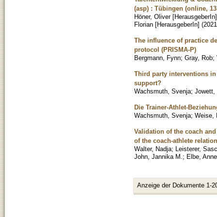
(asp) : Tübingen (online, 13
Höner, Oliver [HerausgeberIn]
Florian [HerausgeberIn]
(
2021
The influence of practice d
protocol (PRISMA-P)
Bergmann, Fynn
;
Gray, Rob
;
Third party interventions in
support?
Wachsmuth, Svenja
;
Jowett,
Die Trainer-Athlet-Beziehu
Wachsmuth, Svenja
;
Weise,
Validation of the coach and
of the coach-athlete relati
Walter, Nadja
;
Leisterer, Sas
John, Jannika M.
;
Elbe, Anne
Anzeige der Dokumente 1-2