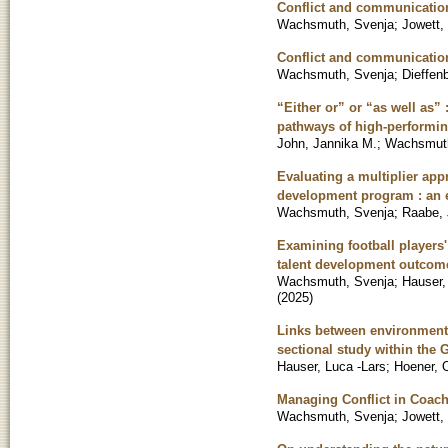
Conflict and communication
Wachsmuth, Svenja
;
Jowett,
Conflict and communication
Wachsmuth, Svenja
;
Dieffen
“Either or” or “as well as”
pathways of high-performin
John, Jannika M.
;
Wachsmuth
Evaluating a multiplier app
development program : an e
Wachsmuth, Svenja
;
Raabe,
Examining football players' 
talent development outcom
Wachsmuth, Svenja
;
Hauser,
(
2025
)
Links between environmenta
sectional study within the
Hauser, Luca -Lars
;
Hoener, O
Managing Conflict in Coach
Wachsmuth, Svenja
;
Jowett,