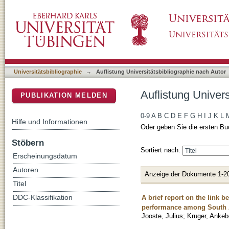
Auflistung Universitätsbibliographie nach A
DSpace Repositorium (Manakin basiert)
Universitätsbibliographie
→
Auflistung Universitätsbibliographie nach Autor
Auflistung Univer
PUBLIKATION MELDEN
0-9
A
B
C
D
E
F
G
H
I
J
K
L
Hilfe und Informationen
Oder geben Sie die ersten Bu
Stöbern
Sortiert nach:
Erscheinungsdatum
Autoren
Anzeige der Dokumente 1-2
Titel
A brief report on the link 
DDC-Klassifikation
performance among South Af
Jooste, Julius
;
Kruger, Ankeb