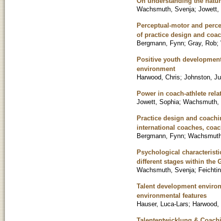
On understanding the nature
Wachsmuth, Svenja
;
Jowett,
Perceptual-motor and percep
of practice design and coa
Bergmann, Fynn
;
Gray, Rob
;
Positive youth development 
environment
Harwood, Chris
;
Johnston, Ju
Power in coach-athlete rela
Jowett, Sophia
;
Wachsmuth, 
Practice design and coachi
international coaches, coa
Bergmann, Fynn
;
Wachsmuth
Psychological characteristi
different stages within th
Wachsmuth, Svenja
;
Feichtin
Talent development environ
environmental features
Hauser, Luca-Lars
;
Harwood, 
Talententwicklung & Coachi