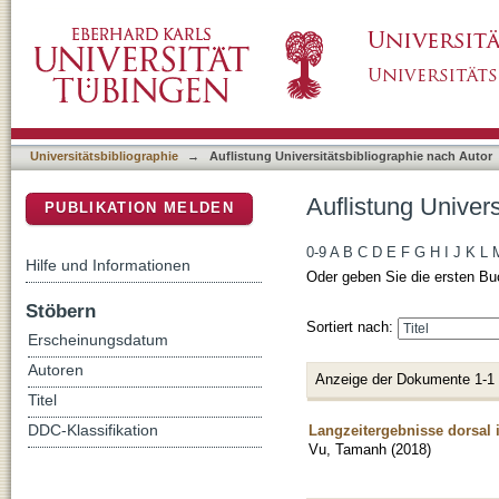
Auflistung Universitätsbibliographie nach Au
DSpace Repositorium (Manakin basiert)
Universitätsbibliographie
→
Auflistung Universitätsbibliographie nach Autor
Auflistung Univer
PUBLIKATION MELDEN
0-9
A
B
C
D
E
F
G
H
I
J
K
L
Hilfe und Informationen
Oder geben Sie die ersten Bu
Stöbern
Sortiert nach:
Erscheinungsdatum
Autoren
Anzeige der Dokumente 1-1
Titel
Langzeitergebnisse dorsal i
DDC-Klassifikation
Vu, Tamanh
(
2018
)