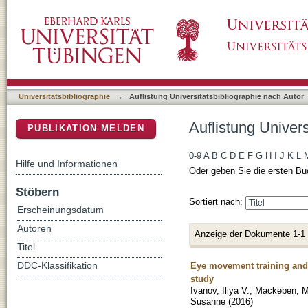
Auflistung Universitätsbibliographie nach Aut
DSpace Repositorium (Manakin basiert)
Universitätsbibliographie
→
Auflistung Universitätsbibliographie nach Autor
Auflistung Univers
PUBLIKATION MELDEN
0-9
A
B
C
D
E
F
G
H
I
J
K
L
Hilfe und Informationen
Oder geben Sie die ersten Bu
Stöbern
Sortiert nach:
Erscheinungsdatum
Autoren
Anzeige der Dokumente 1-1
Titel
Eye movement training and 
DDC-Klassifikation
study
Ivanov, Iliya V.
;
Mackeben, M
Susanne
(
2016
)