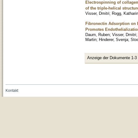
Electrospinning of collage
of the triple-helical structur
Visser, Dmitri
;
Rogg, Kathari
Fibronectin Adsorption on E
Promotes Endothelializatio
Daum, Ruben
;
Visser, Dmitri
Martin
;
Hinderer, Svenja
;
Stoc
Anzeige der Dokumente 1-3
Kontakt