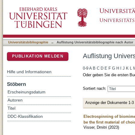
Auflistung Universitätsbibliographie nach Auto
DSpace Repositorium (Manakin basiert)
Universitätsbibliographie
→
Auflistung Universitätsbibliographie nach Autor
Auflistung Univers
PUBLIKATION MELDEN
0-9
A
B
C
D
E
F
G
H
I
J
K
L
Hilfe und Informationen
Oder geben Sie die ersten Bu
Stöbern
Sortiert nach:
Erscheinungsdatum
Autoren
Anzeige der Dokumente 1-3
Titel
Electrospinning of biomime
DDC-Klassifikation
be the first material of choi
Visser, Dmitri
(
2023
)