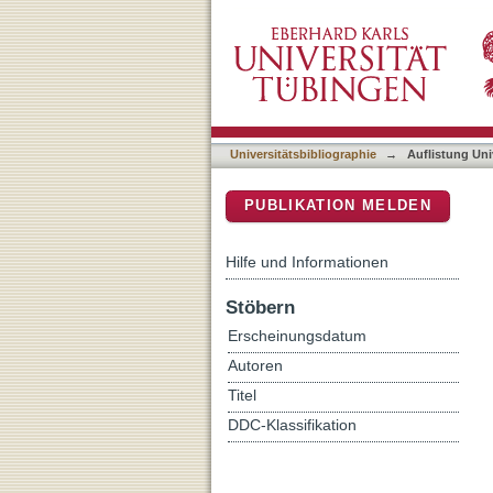
Auflistung Universitätsbi
DSpace Repositorium (Manakin b
Universitätsbibliographie
→
Auflistung Uni
PUBLIKATION MELDEN
Hilfe und Informationen
Stöbern
Erscheinungsdatum
Autoren
Titel
DDC-Klassifikation