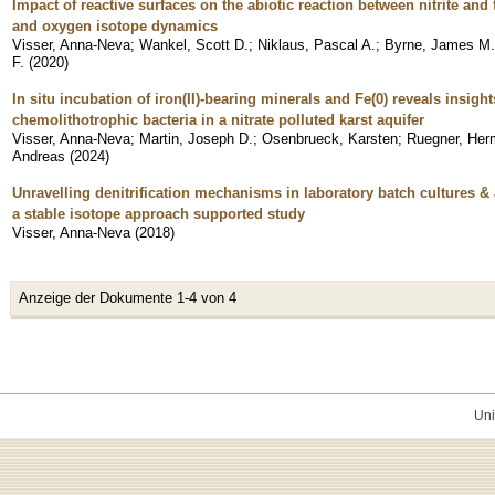
Impact of reactive surfaces on the abiotic reaction between nitrite and
and oxygen isotope dynamics
Visser, Anna-Neva
;
Wankel, Scott D.
;
Niklaus, Pascal A.
;
Byrne, James M.
F.
(
2020
)
In situ incubation of iron(II)-bearing minerals and Fe(0) reveals insights
chemolithotrophic bacteria in a nitrate polluted karst aquifer
Visser, Anna-Neva
;
Martin, Joseph D.
;
Osenbrueck, Karsten
;
Ruegner, He
Andreas
(
2024
)
Unravelling denitrification mechanisms in laboratory batch cultures &
a stable isotope approach supported study
Visser, Anna-Neva
(
2018
)
Anzeige der Dokumente 1-4 von 4
Uni