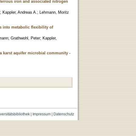
 ferrous iron and associated nitrogen
;
Kappler, Andreas A.
;
Lehmann, Moritz
 into metabolic flexibility of
rmann
;
Grathwohl, Peter
;
Kappler,
 a karst aquifer microbial community -
versitätsbibliothek
|
Impressum
|
Datenschutz