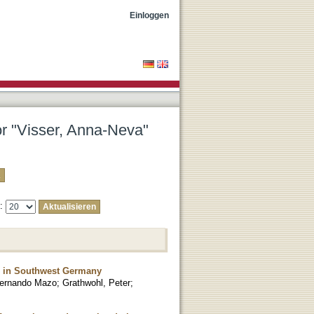
Einloggen
or "Visser, Anna-Neva"
e:
fer in Southwest Germany
Fernando Mazo
;
Grathwohl, Peter
;