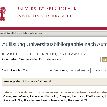
bliographie nach Autor "Visser, Anna-Neva"
asiert)
versitätsbibliographie nach Autor
Auflistung Universitätsbibliographie nach Aut
0-9
A
B
C
D
E
F
G
H
I
J
K
L
M
N
O
P
Q
R
S
T
U
V
W
X
Y
Z
Oder geben Sie die ersten Buchstaben ein:
Sortiert nach:
Sortierung:
Ergebniss
Anzeige der Dokumente 1-4 von 4
Fate of nitrate during groundwater recharge in a fractured karst aqui
Visser, Anna-Neva
;
Lehmann, Moritz F.
;
Ruegner, Hermann
;
D'Affonseca, 
Blackwell, Nia
;
Kappler, Andreas
;
Osenbrueck, Karsten
(
2021
)