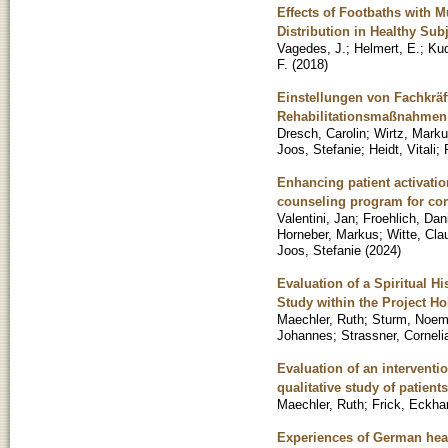
Effects of Footbaths with 
Distribution in Healthy Sub
Vagedes, J.
;
Helmert, E.
;
Kud
F.
(
2018
)
Einstellungen von Fachkrä
Rehabilitationsmaßnahmen
Dresch, Carolin
;
Wirtz, Marku
Joos, Stefanie
;
Heidt, Vitali
;
Enhancing patient activatio
counseling program for comp
Valentini, Jan
;
Froehlich, Dan
Horneber, Markus
;
Witte, Cla
Joos, Stefanie
(
2024
)
Evaluation of a Spiritual H
Study within the Project 
Maechler, Ruth
;
Sturm, Noem
Johannes
;
Strassner, Corneli
Evaluation of an interventio
qualitative study of patien
Maechler, Ruth
;
Frick, Eckha
Experiences of German healt