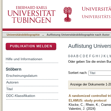
Auflistung Universitätsbibliographie nach Auto
DSpace Repositorium (Manakin basiert)
Universitätsbibliographie
→
Auflistung Universitätsbibliographie nach Autor
Auflistung Univers
PUBLIKATION MELDEN
0-9
A
B
C
D
E
F
G
H
I
J
K
L
Hilfe und Informationen
Oder geben Sie die ersten Bu
Stöbern
Sortiert nach:
Erscheinungsdatum
Autoren
Anzeige der Dokumente 1-2
Titel
A randomized controlled tri
DDC-Klassifikation
ELAMUS: study protocol
Klocke, C.
;
Rhein, K.
;
Cramer
Valentini, J.
(
2024
)