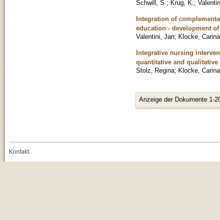
Schwill, S.
;
Krug, K.
;
Valentin
Integration of complementa
education - development o
Valentini, Jan
;
Klocke, Carina
Integrative nursing interve
quantitative and qualitative
Stolz, Regina
;
Klocke, Carina
Anzeige der Dokumente 1-2
Kontakt