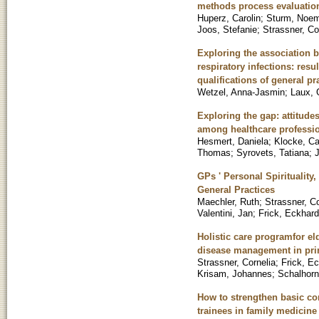
methods process evaluation
Huperz, Carolin
;
Sturm, Noem
Joos, Stefanie
;
Strassner, Co
Exploring the association 
respiratory infections: res
qualifications of general pr
Wetzel, Anna-Jasmin
;
Laux, 
Exploring the gap: attitud
among healthcare professio
Hesmert, Daniela
;
Klocke, Ca
Thomas
;
Syrovets, Tatiana
;
J
GPs ' Personal Spirituality
General Practices
Maechler, Ruth
;
Strassner, Co
Valentini, Jan
;
Frick, Eckhard
Holistic care programfor elde
disease management in prim
Strassner, Cornelia
;
Frick, E
Krisam, Johannes
;
Schalhorn
How to strengthen basic com
trainees in family medicin