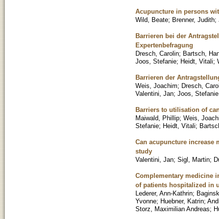
Acupuncture in persons with
Wild, Beate
;
Brenner, Judith
;
Barrieren bei der Antragste
Expertenbefragung
Dresch, Carolin
;
Bartsch, Ha
Joos, Stefanie
;
Heidt, Vitali
;
Barrieren der Antragstellu
Weis, Joachim
;
Dresch, Caro
Valentini, Jan
;
Joos, Stefanie
Barriers to utilisation of c
Maiwald, Phillip
;
Weis, Joach
Stefanie
;
Heidt, Vitali
;
Bartsc
Can acupuncture increase mi
study
Valentini, Jan
;
Sigl, Martin
;
D
Complementary medicine in 
of patients hospitalized in 
Lederer, Ann-Kathrin
;
Baginsk
Yvonne
;
Huebner, Katrin
;
And
Storz, Maximilian Andreas
;
H