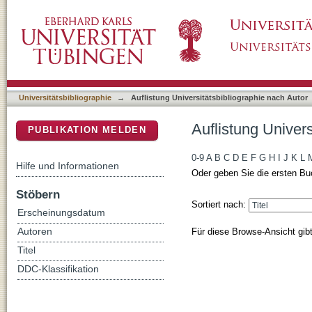
Auflistung Universitätsbibliographie nach Aut
DSpace Repositorium (Manakin basiert)
Universitätsbibliographie
→
Auflistung Universitätsbibliographie nach Autor
Auflistung Univers
PUBLIKATION MELDEN
0-9
A
B
C
D
E
F
G
H
I
J
K
L
Hilfe und Informationen
Oder geben Sie die ersten Bu
Stöbern
Sortiert nach:
Erscheinungsdatum
Für diese Browse-Ansicht gib
Autoren
Titel
DDC-Klassifikation