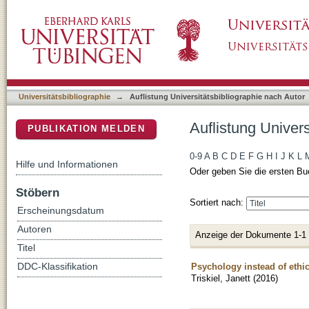
Auflistung Universitätsbibliographie nach Auto
DSpace Repositorium (Manakin basiert)
Universitätsbibliographie
→
Auflistung Universitätsbibliographie nach Autor
Auflistung Univers
PUBLIKATION MELDEN
0-9
A
B
C
D
E
F
G
H
I
J
K
L
Hilfe und Informationen
Oder geben Sie die ersten Bu
Stöbern
Sortiert nach:
Erscheinungsdatum
Autoren
Anzeige der Dokumente 1-1
Titel
Psychology instead of ethic
DDC-Klassifikation
Triskiel, Janett
(
2016
)