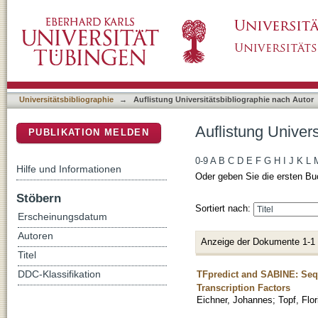
Auflistung Universitätsbibliographie nach Auto
DSpace Repositorium (Manakin basiert)
Universitätsbibliographie
→
Auflistung Universitätsbibliographie nach Autor
Auflistung Univers
PUBLIKATION MELDEN
0-9
A
B
C
D
E
F
G
H
I
J
K
L
Hilfe und Informationen
Oder geben Sie die ersten Bu
Stöbern
Sortiert nach:
Erscheinungsdatum
Autoren
Anzeige der Dokumente 1-1
Titel
TFpredict and SABINE: Sequ
DDC-Klassifikation
Transcription Factors
Eichner, Johannes
;
Topf, Flor