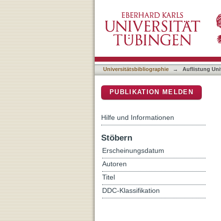
Auflistung Universitätsbi
DSpace Repositorium (Manakin b
Universitätsbibliographie
→
Auflistung Uni
PUBLIKATION MELDEN
Hilfe und Informationen
Stöbern
Erscheinungsdatum
Autoren
Titel
DDC-Klassifikation