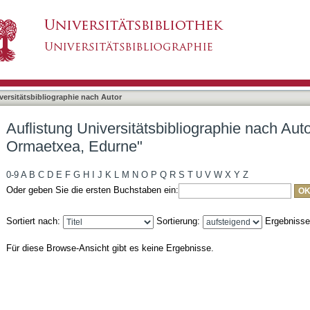
bliographie nach Autor "Terradillos Ormaetxea, 
asiert)
versitätsbibliographie nach Autor
Auflistung Universitätsbibliographie nach Auto
Ormaetxea, Edurne"
0-9
A
B
C
D
E
F
G
H
I
J
K
L
M
N
O
P
Q
R
S
T
U
V
W
X
Y
Z
Oder geben Sie die ersten Buchstaben ein:
Sortiert nach:
Sortierung:
Ergebniss
Für diese Browse-Ansicht gibt es keine Ergebnisse.