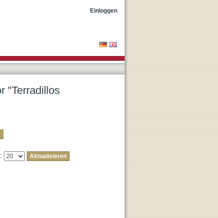
Edurne"
Einloggen
r "Terradillos
e: