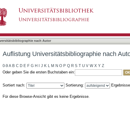
liographie nach Autor "Strecker, M. R."
asiert)
versitätsbibliographie nach Autor
Auflistung Universitätsbibliographie nach Auto
0-9
A
B
C
D
E
F
G
H
I
J
K
L
M
N
O
P
Q
R
S
T
U
V
W
X
Y
Z
Oder geben Sie die ersten Buchstaben ein:
Sortiert nach:
Sortierung:
Ergebniss
Für diese Browse-Ansicht gibt es keine Ergebnisse.