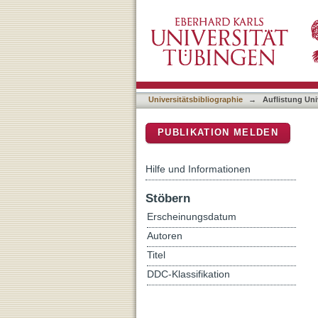
Auflistung Universitätsbib
DSpace Repositorium (Manakin b
Universitätsbibliographie
→
Auflistung Uni
PUBLIKATION MELDEN
Hilfe und Informationen
Stöbern
Erscheinungsdatum
Autoren
Titel
DDC-Klassifikation