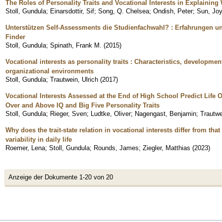
The Roles of Personality Traits and Vocational Interests in Explaining
Stoll, Gundula
;
Einarsdottir, Sif
;
Song, Q. Chelsea
;
Ondish, Peter
;
Sun, Joy
Unterstützen Self-Assessments die Studienfachwahl? : Erfahrungen u
Finder
Stoll, Gundula
;
Spinath, Frank M.
(
2015
)
Vocational interests as personality traits : Characteristics, developme
organizational environments
Stoll, Gundula
;
Trautwein, Ulrich
(
2017
)
Vocational Interests Assessed at the End of High School Predict Life
Over and Above IQ and Big Five Personality Traits
Stoll, Gundula
;
Rieger, Sven
;
Ludtke, Oliver
;
Nagengast, Benjamin
;
Trautwe
Why does the trait-state relation in vocational interests differ from tha
variability in daily life
Roemer, Lena
;
Stoll, Gundula
;
Rounds, James
;
Ziegler, Matthias
(
2023
)
Anzeige der Dokumente 1-20 von 20