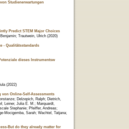
 von Studienerwartungen
ointly Predict STEM Major Choices
 Benjamin
;
Trautwein, Ulrich
(
2020
)
e - Qualitätsstandards
Potenziale dieses Instrumentsw
dula
(
2022
)
 von Online-Self-Assessments
onstanze
;
Delzepich, Ralph
;
Dietrich,
el
;
Leiner, Julia E. M.
;
Marquardt,
ascale Stephanie
;
Pfeiffer, Andreas
;
ge-Mocigemba, Sarah
;
Wachtel, Tatjana
;
cess-But do they already matter for