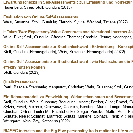
Erwartungschecks in Self-Assessments : zur Erfassung und Korrektur
Hasenberg, Svea
;
Stoll, Gundula
(
2015
)
Evaluation von Online-Self-Assessments
Weis, Susanne
;
Stoll, Gundula
;
Dietrich, Sylvia
;
Wachtel, Tatjana
(
2022
)
It Takes Two: Expectancy-Value Constructs and Vocational Interests J
Wille, Eike
;
Stoll, Gundula
;
Gfroerer, Thomas
;
Cambria, Jenna
;
Nagengast,
Online-Self-Assessments zur Studienfachwahl : Entwicklung - Konzept
Stoll, Gundula [HerausgeberIn]
;
Weis, Susanne [HerausgeberIn]
(
2022
)
Online-Self-Assessments zur Studienfachwahl : wie Hochschulen die 
effektiv nutzen können
Stoll, Gundula
(
2019
)
Qualitätsstandards
Petri, Pascale Stephanie
;
Marquardt, Christian
;
Weis, Susanne
;
Stoll, Gun
Ein Rahmenmodell zu Entwicklung, Wirkmechanismen und Bewertung
Stoll, Gundula
;
Weis, Susanne
;
Beauducel, André
;
Becker, Aline
;
Brazel, C
Sylvia
;
Ewert, Melanie
;
Gniewosz, Gabriela
;
Kersting, Martin
;
Lange, Manu
Christian
;
Ortner, Tuulia M.
;
Pachtchenko, Sergei
;
Persike, Malte
;
Petri, P
Schütte, Neele
;
Schmitt, Manfred
;
Schütz, Marlene
;
Spinath, Frank M.
;
Tei
Weingardt, Vera
;
Zay, Katharina
(
2022
)
RIASEC interests and the Big Five personality traits matter for life suc