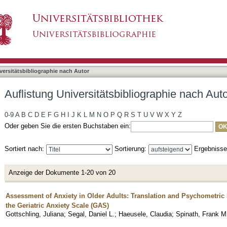
liographie nach Autor "Stoll, Gundula"
asiert)
versitätsbibliographie nach Autor
Auflistung Universitätsbibliographie nach Auto
0-9
A
B
C
D
E
F
G
H
I
J
K
L
M
N
O
P
Q
R
S
T
U
V
W
X
Y
Z
Oder geben Sie die ersten Buchstaben ein:
Sortiert nach:
Sortierung:
Ergebniss
Anzeige der Dokumente 1-20 von 20
Assessment of Anxiety in Older Adults: Translation and Psychometric 
the Geriatric Anxiety Scale (GAS)
Gottschling, Juliana
;
Segal, Daniel L.
;
Haeusele, Claudia
;
Spinath, Frank M