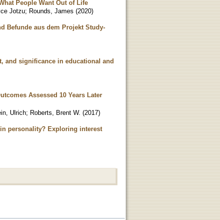
 What People Want Out of Life
ce Jotzu
;
Rounds, James
(
2020
)
nd Befunde aus dem Projekt Study-
nt, and significance in educational and
 Outcomes Assessed 10 Years Later
in, Ulrich
;
Roberts, Brent W.
(
2017
)
t in personality? Exploring interest