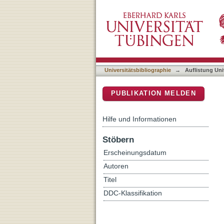
Auflistung Universitätsbib
DSpace Repositorium (Manakin b
Universitätsbibliographie
→
Auflistung Uni
PUBLIKATION MELDEN
Hilfe und Informationen
Stöbern
Erscheinungsdatum
Autoren
Titel
DDC-Klassifikation