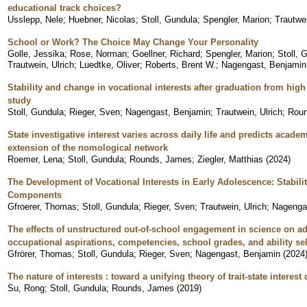
educational track choices?
Usslepp, Nele
;
Huebner, Nicolas
;
Stoll, Gundula
;
Spengler, Marion
;
Trautwei
School or Work? The Choice May Change Your Personality
Golle, Jessika
;
Rose, Norman
;
Goellner, Richard
;
Spengler, Marion
;
Stoll, 
Trautwein, Ulrich
;
Luedtke, Oliver
;
Roberts, Brent W.
;
Nagengast, Benjamin
Stability and change in vocational interests after graduation from high
study
Stoll, Gundula
;
Rieger, Sven
;
Nagengast, Benjamin
;
Trautwein, Ulrich
;
Roun
State investigative interest varies across daily life and predicts acad
extension of the nomological network
Roemer, Lena
;
Stoll, Gundula
;
Rounds, James
;
Ziegler, Matthias
(
2024
)
The Development of Vocational Interests in Early Adolescence: Stabilit
Components
Gfroerer, Thomas
;
Stoll, Gundula
;
Rieger, Sven
;
Trautwein, Ulrich
;
Nagenga
The effects of unstructured out-of-school engagement in science on ado
occupational aspirations, competencies, school grades, and ability se
Gfrörer, Thomas
;
Stoll, Gundula
;
Rieger, Sven
;
Nagengast, Benjamin
(
2024
The nature of interests : toward a unifying theory of trait-state interes
Su, Rong
;
Stoll, Gundula
;
Rounds, James
(
2019
)