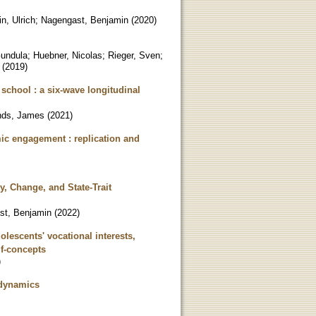
n, Ulrich
;
Nagengast, Benjamin
(
2020
)
Gundula
;
Huebner, Nicolas
;
Rieger, Sven
;
(
2019
)
 school : a six-wave longitudinal
ds, James
(
2021
)
emic engagement : replication and
y, Change, and State-Trait
st, Benjamin
(
2022
)
lescents' vocational interests,
lf-concepts
)
t dynamics