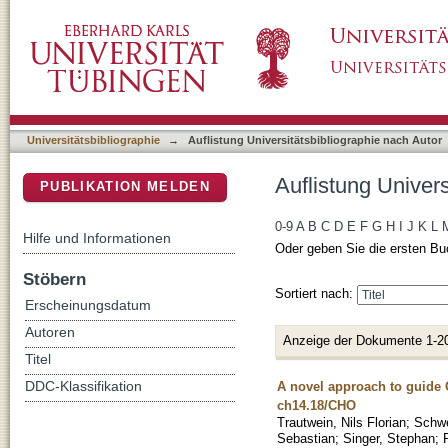
Auflistung Universitätsbibliographie nach Au
DSpace Repositorium (Manakin basiert)
Universitätsbibliographie
→
Auflistung Universitätsbibliographie nach Autor
Auflistung Univer
PUBLIKATION MELDEN
0-9
A
B
C
D
E
F
G
H
I
J
K
L
Hilfe und Informationen
Oder geben Sie die ersten Bu
Stöbern
Sortiert nach:
Erscheinungsdatum
Autoren
Anzeige der Dokumente 1-2
Titel
A novel approach to guide 
DDC-Klassifikation
ch14.18/CHO
Trautwein, Nils Florian
;
Schw
Sebastian
;
Singer, Stephan
;