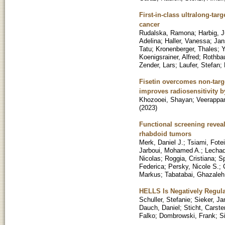
First-in-class ultralong-tar
cancer
Rudalska, Ramona
;
Harbig, J
Adelina
;
Haller, Vanessa
;
Jan
Tatu
;
Kronenberger, Thales
;
Y
Koenigsrainer, Alfred
;
Rothbau
Zender, Lars
;
Laufer, Stefan
;
Fisetin overcomes non-targe
improves radiosensitivity b
Khozooei, Shayan
;
Veerappa
(
2023
)
Functional screening reveal
rhabdoid tumors
Merk, Daniel J.
;
Tsiami, Fotei
Jarboui, Mohamed A.
;
Lechad
Nicolas
;
Roggia, Cristiana
;
Sp
Federica
;
Persky, Nicole S.
;
Markus
;
Tabatabai, Ghazaleh
HELLS Is Negatively Regul
Schuller, Stefanie
;
Sieker, Ja
Dauch, Daniel
;
Sticht, Carste
Falko
;
Dombrowski, Frank
;
S