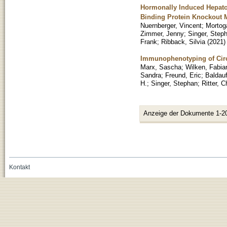
Hormonally Induced Hepato
Binding Protein Knockout 
Nuernberger, Vincent
;
Mortoga
Zimmer, Jenny
;
Singer, Step
Frank
;
Ribback, Silvia
(
2021
)
Immunophenotyping of Circu
Marx, Sascha
;
Wilken, Fabia
Sandra
;
Freund, Eric
;
Baldauf
H.
;
Singer, Stephan
;
Ritter, C
Anzeige der Dokumente 1-2
Kontakt