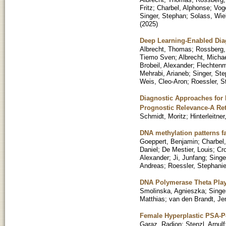
Fritz
;
Charbel, Alphonse
;
Vog
Singer, Stephan
;
Solass, Wi
(
2025
)
Deep Learning-Enabled Dia
Albrecht, Thomas
;
Rossberg,
Tiemo Sven
;
Albrecht, Micha
Brobeil, Alexander
;
Flechtenm
Mehrabi, Arianeb
;
Singer, St
Weis, Cleo-Aron
;
Roessler, S
Diagnostic Approaches for
Prognostic Relevance-A Ret
Schmidt, Moritz
;
Hinterleitne
DNA methylation patterns fa
Goeppert, Benjamin
;
Charbel
Daniel
;
De Mestier, Louis
;
Cr
Alexander
;
Ji, Junfang
;
Singe
Andreas
;
Roessler, Stephani
DNA Polymerase Theta Plays
Smolinska, Agnieszka
;
Singer
Matthias
;
van den Brandt, Je
Female Hyperplastic PSA-Po
Garaz, Radion
;
Stenzl, Arnulf