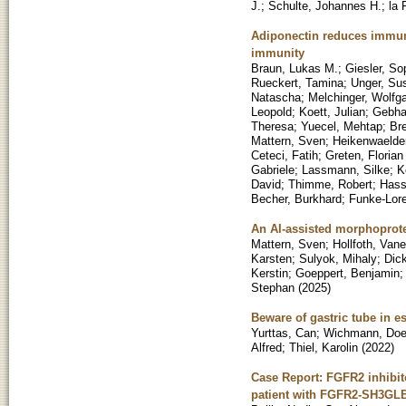
J.
;
Schulte, Johannes H.
;
la 
Adiponectin reduces immune
immunity
Braun, Lukas M.
;
Giesler, So
Rueckert, Tamina
;
Unger, Su
Natascha
;
Melchinger, Wolfg
Leopold
;
Koett, Julian
;
Gebhar
Theresa
;
Yuecel, Mehtap
;
Br
Mattern, Sven
;
Heikenwaelder
Ceteci, Fatih
;
Greten, Florian
Gabriele
;
Lassmann, Silke
;
K
David
;
Thimme, Robert
;
Hasse
Becher, Burkhard
;
Funke-Lore
An AI-assisted morphoprote
Mattern, Sven
;
Hollfoth, Van
Karsten
;
Sulyok, Mihaly
;
Dic
Kerstin
;
Goeppert, Benjamin
Stephan
(
2025
)
Beware of gastric tube in e
Yurttas, Can
;
Wichmann, Doe
Alfred
;
Thiel, Karolin
(
2022
)
Case Report: FGFR2 inhibit
patient with FGFR2-SH3GLB