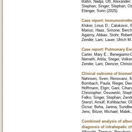
Ballin, Nadja
;
Ott, Alexander
Stephan
;
Singer, Stephan
;
Os
Ebinger, Sorin
(
2025
)
Case report: Immunovirothe
Kloker, Linus D.
;
Calukovic, 
Marius
;
Haas, Simone
;
Berch
Agaimy, Abbas
;
Stohr, Robert
Zender, Lars
;
Lauer, Ulrich M.
Case report: Pulmonary Ewi
Carter, Mary E.
;
Benegiamo-Ch
Nemeth, Attila
;
Steger, Volker
Zender, Lars
;
Deinzer, Christ
Clinical outcome of biomark
Nahnsen, Sven
;
Renovanz, M
Bombach, Paula
;
Rieger, Dav
Hoffmann, Elgin
;
Gani, Cihan
Christopher
;
Ossowski, Step
Falko
;
Singer, Stephan
;
Zende
Stenzl, Arnulf
;
Kohlbacher, Ol
Öznur
;
Beha, Janina
;
Sundber
Jens
;
Bitzer, Michael
;
Malek,
Combined analysis of album
diagnosis of intrahepatic 
Albrecht, Thomas
;
Rossberg,