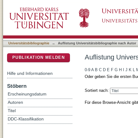
Auflistung Universitätsbibliographie nach Aut
DSpace Repositorium (Manakin basiert)
Universitätsbibliographie
→
Auflistung Universitätsbibliographie nach Autor
Auflistung Univers
PUBLIKATION MELDEN
0-9
A
B
C
D
E
F
G
H
I
J
K
L
Hilfe und Informationen
Oder geben Sie die ersten Bu
Stöbern
Sortiert nach:
Erscheinungsdatum
Für diese Browse-Ansicht gib
Autoren
Titel
DDC-Klassifikation