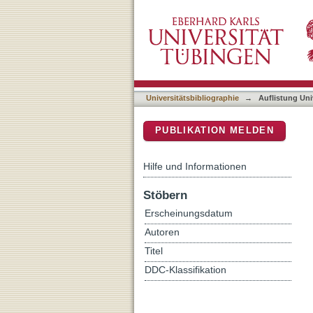
Auflistung Universitätsbi
DSpace Repositorium (Manakin b
Universitätsbibliographie
→
Auflistung Uni
PUBLIKATION MELDEN
Hilfe und Informationen
Stöbern
Erscheinungsdatum
Autoren
Titel
DDC-Klassifikation