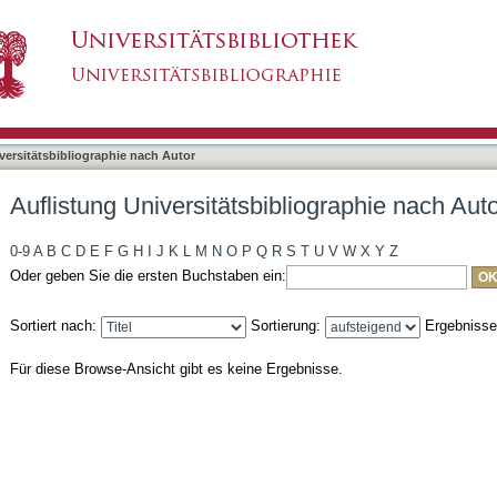
bliographie nach Autor "Sigismund, Marcus"
asiert)
versitätsbibliographie nach Autor
Auflistung Universitätsbibliographie nach Au
0-9
A
B
C
D
E
F
G
H
I
J
K
L
M
N
O
P
Q
R
S
T
U
V
W
X
Y
Z
Oder geben Sie die ersten Buchstaben ein:
Sortiert nach:
Sortierung:
Ergebniss
Für diese Browse-Ansicht gibt es keine Ergebnisse.