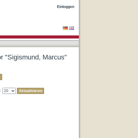
Einloggen
tor "Sigismund, Marcus"
e: