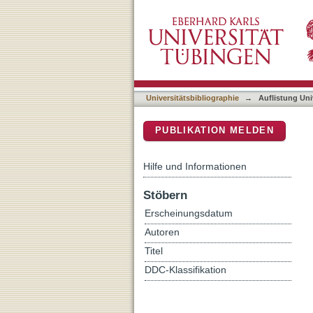
Auflistung Universitätsbib
DSpace Repositorium (Manakin b
Universitätsbibliographie
→
Auflistung Uni
PUBLIKATION MELDEN
Hilfe und Informationen
Stöbern
Erscheinungsdatum
Autoren
Titel
DDC-Klassifikation