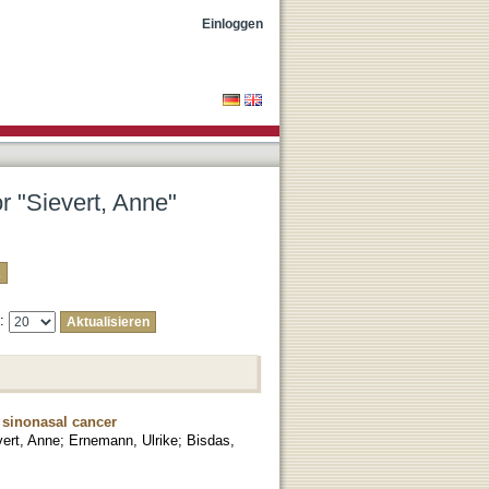
Einloggen
r "Sievert, Anne"
e:
 sinonasal cancer
vert, Anne
;
Ernemann, Ulrike
;
Bisdas,