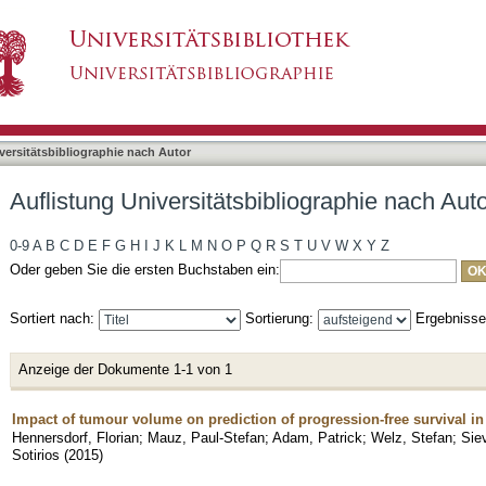
liographie nach Autor "Sievert, Anne"
asiert)
versitätsbibliographie nach Autor
Auflistung Universitätsbibliographie nach Auto
0-9
A
B
C
D
E
F
G
H
I
J
K
L
M
N
O
P
Q
R
S
T
U
V
W
X
Y
Z
Oder geben Sie die ersten Buchstaben ein:
Sortiert nach:
Sortierung:
Ergebniss
Anzeige der Dokumente 1-1 von 1
Impact of tumour volume on prediction of progression-free survival in
Hennersdorf, Florian
;
Mauz, Paul-Stefan
;
Adam, Patrick
;
Welz, Stefan
;
Sie
Sotirios
(
2015
)