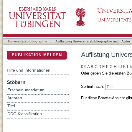
Auflistung Universitätsbibliographie nach Auto
DSpace Repositorium (Manakin basiert)
Universitätsbibliographie
→
Auflistung Universitätsbibliographie nach Autor
Auflistung Univers
PUBLIKATION MELDEN
0-9
A
B
C
D
E
F
G
H
I
J
K
L
Hilfe und Informationen
Oder geben Sie die ersten Bu
Stöbern
Sortiert nach:
Erscheinungsdatum
Für diese Browse-Ansicht gib
Autoren
Titel
DDC-Klassifikation