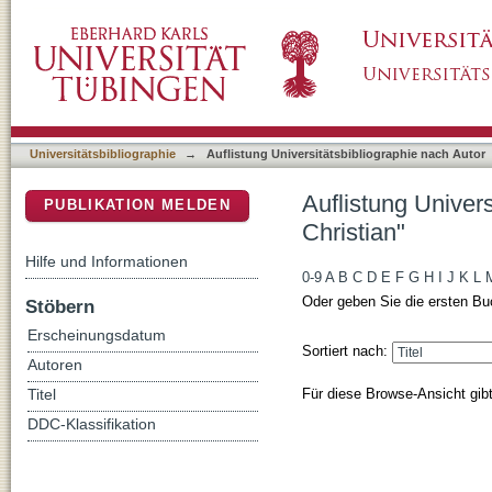
Auflistung Universitätsbibliographie nach Aut
DSpace Repositorium (Manakin basiert)
Universitätsbibliographie
→
Auflistung Universitätsbibliographie nach Autor
Auflistung Univer
PUBLIKATION MELDEN
Christian"
Hilfe und Informationen
0-9
A
B
C
D
E
F
G
H
I
J
K
L
Oder geben Sie die ersten Bu
Stöbern
Erscheinungsdatum
Sortiert nach:
Autoren
Für diese Browse-Ansicht gib
Titel
DDC-Klassifikation