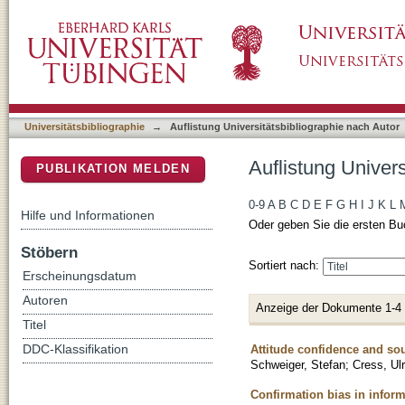
Auflistung Universitätsbibliographie nach Au
DSpace Repositorium (Manakin basiert)
Universitätsbibliographie
→
Auflistung Universitätsbibliographie nach Autor
Auflistung Univer
PUBLIKATION MELDEN
0-9
A
B
C
D
E
F
G
H
I
J
K
L
Hilfe und Informationen
Oder geben Sie die ersten Bu
Stöbern
Sortiert nach:
Erscheinungsdatum
Autoren
Anzeige der Dokumente 1-4
Titel
Attitude confidence and sou
DDC-Klassifikation
Schweiger, Stefan
;
Cress, Ulr
Confirmation bias in inform