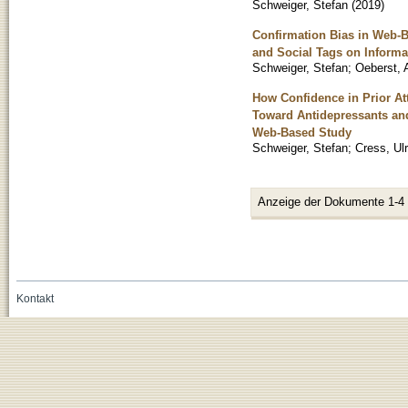
Schweiger, Stefan
(
2019
)
Confirmation Bias in Web-B
and Social Tags on Informa
Schweiger, Stefan
;
Oeberst, 
How Confidence in Prior Att
Toward Antidepressants an
Web-Based Study
Schweiger, Stefan
;
Cress, Ulr
Anzeige der Dokumente 1-4
Kontakt