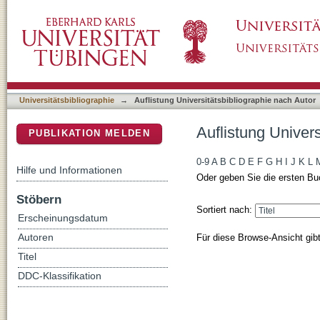
Auflistung Universitätsbibliographie nach Au
DSpace Repositorium (Manakin basiert)
Universitätsbibliographie
→
Auflistung Universitätsbibliographie nach Autor
Auflistung Univer
PUBLIKATION MELDEN
0-9
A
B
C
D
E
F
G
H
I
J
K
L
Hilfe und Informationen
Oder geben Sie die ersten Bu
Stöbern
Sortiert nach:
Erscheinungsdatum
Für diese Browse-Ansicht gib
Autoren
Titel
DDC-Klassifikation