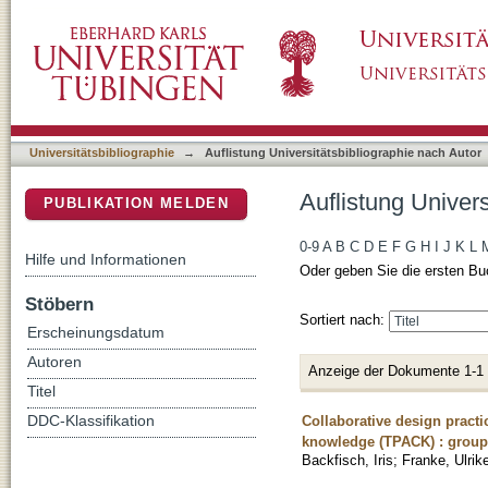
Auflistung Universitätsbibliographie nach Aut
DSpace Repositorium (Manakin basiert)
Universitätsbibliographie
→
Auflistung Universitätsbibliographie nach Autor
Auflistung Univers
PUBLIKATION MELDEN
0-9
A
B
C
D
E
F
G
H
I
J
K
L
Hilfe und Informationen
Oder geben Sie die ersten Bu
Stöbern
Sortiert nach:
Erscheinungsdatum
Autoren
Anzeige der Dokumente 1-1
Titel
Collaborative design practi
DDC-Klassifikation
knowledge (TPACK) : group
Backfisch, Iris
;
Franke, Ulrik