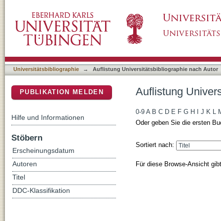
Auflistung Universitätsbibliographie nach Aut
DSpace Repositorium (Manakin basiert)
Universitätsbibliographie
→
Auflistung Universitätsbibliographie nach Autor
Auflistung Univers
PUBLIKATION MELDEN
0-9
A
B
C
D
E
F
G
H
I
J
K
L
Hilfe und Informationen
Oder geben Sie die ersten Bu
Stöbern
Sortiert nach:
Erscheinungsdatum
Für diese Browse-Ansicht gib
Autoren
Titel
DDC-Klassifikation