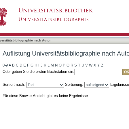
liographie nach Autor "Schneider, Silke"
asiert)
versitätsbibliographie nach Autor
Auflistung Universitätsbibliographie nach Auto
0-9
A
B
C
D
E
F
G
H
I
J
K
L
M
N
O
P
Q
R
S
T
U
V
W
X
Y
Z
Oder geben Sie die ersten Buchstaben ein:
Sortiert nach:
Sortierung:
Ergebniss
Für diese Browse-Ansicht gibt es keine Ergebnisse.