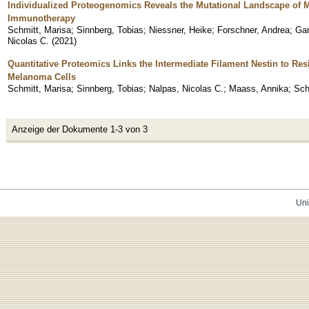
Individualized Proteogenomics Reveals the Mutational Landscape of 
Immunotherapy
Schmitt, Marisa
;
Sinnberg, Tobias
;
Niessner, Heike
;
Forschner, Andrea
;
Gar
Nicolas C.
(
2021
)
Quantitative Proteomics Links the Intermediate Filament Nestin to Res
Melanoma Cells
Schmitt, Marisa
;
Sinnberg, Tobias
;
Nalpas, Nicolas C.
;
Maass, Annika
;
Schi
Anzeige der Dokumente 1-3 von 3
Uni