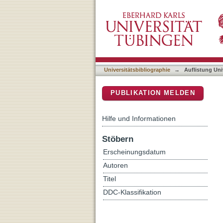
Auflistung Universitätsbib
DSpace Repositorium (Manakin b
Universitätsbibliographie
→
Auflistung Uni
PUBLIKATION MELDEN
Hilfe und Informationen
Stöbern
Erscheinungsdatum
Autoren
Titel
DDC-Klassifikation