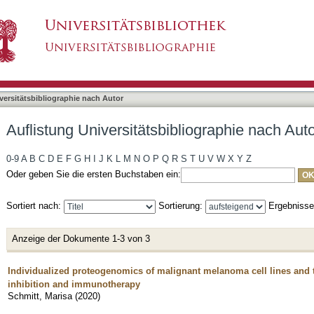
liographie nach Autor "Schmitt, Marisa"
asiert)
versitätsbibliographie nach Autor
Auflistung Universitätsbibliographie nach Aut
0-9
A
B
C
D
E
F
G
H
I
J
K
L
M
N
O
P
Q
R
S
T
U
V
W
X
Y
Z
Oder geben Sie die ersten Buchstaben ein:
Sortiert nach:
Sortierung:
Ergebniss
Anzeige der Dokumente 1-3 von 3
Individualized proteogenomics of malignant melanoma cell lines and t
inhibition and immunotherapy
Schmitt, Marisa
(
2020
)