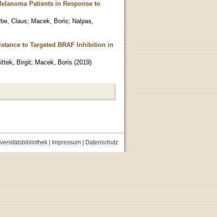
Melanoma Patients in Response to
be, Claus
;
Macek, Boris
;
Nalpas,
istance to Targeted BRAF Inhibition in
ttek, Birgit
;
Macek, Boris
(
2019
)
versitätsbibliothek
|
Impressum
|
Datenschutz