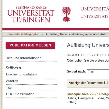
Auflistung Universitätsbibliographie nach Au
DSpace Repositorium (Manakin basiert)
Universitätsbibliographie
→
Auflistung Universitätsbibliographie nach Autor
Auflistung Univer
PUBLIKATION MELDEN
0-9
A
B
C
D
E
F
G
H
I
J
K
L
Hilfe und Informationen
Oder geben Sie die ersten Bu
Stöbern
Sortiert nach:
Erscheinungsdatum
Autoren
Anzeige der Dokumente 1-1
Titel
Macaque Area V2/V3 Reorg
DDC-Klassifikation
Keliris, Georgios A.
;
Shao, Yi
(
2022
)