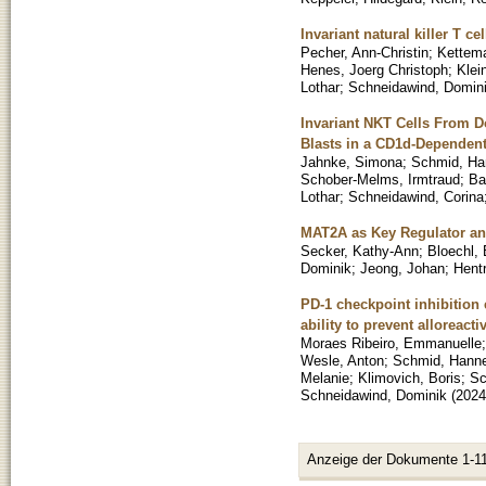
Invariant natural killer T c
Pecher, Ann-Christin
;
Kettema
Henes, Joerg Christoph
;
Klei
Lothar
;
Schneidawind, Domin
Invariant NKT Cells From D
Blasts in a CD1d-Dependen
Jahnke, Simona
;
Schmid, Ha
Schober-Melms, Irmtraud
;
Ba
Lothar
;
Schneidawind, Corina
MAT2A as Key Regulator an
Secker, Kathy-Ann
;
Bloechl,
Dominik
;
Jeong, Johan
;
Hent
PD-1 checkpoint inhibition 
ability to prevent alloreactiv
Moraes Ribeiro, Emmanuelle
Wesle, Anton
;
Schmid, Hann
Melanie
;
Klimovich, Boris
;
Sc
Schneidawind, Dominik
(
2024
Anzeige der Dokumente 1-11