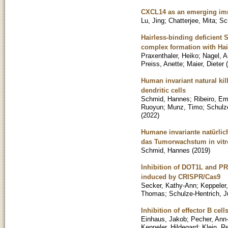
CXCL14 as an emerging im
Lu, Jing
;
Chatterjee, Mita
;
Sc
Hairless-binding deficient 
complex formation with Hai
Praxenthaler, Heiko
;
Nagel, A
Preiss, Anette
;
Maier, Dieter
(
Human invariant natural kil
dendritic cells
Schmid, Hannes
;
Ribeiro, E
Ruoyun
;
Munz, Timo
;
Schulz
(
2022
)
Humane invariante natürlich
das Tumorwachstum in vitr
Schmid, Hannes
(
2019
)
Inhibition of DOT1L and PR
induced by CRISPR/Cas9
Secker, Kathy-Ann
;
Keppeler,
Thomas
;
Schulze-Hentrich, J
Inhibition of effector B cell
Einhaus, Jakob
;
Pecher, Ann-
Keppeler, Hildegard
;
Klein, Re