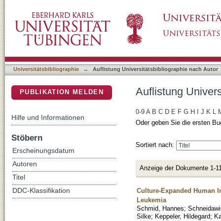
Auflistung Universitätsbibliographie nach A
DSpace Repositorium (Manakin basiert)
Universitätsbibliographie
→
Auflistung Universitätsbibliographie nach Autor
Auflistung Univer
PUBLIKATION MELDEN
0-9
A
B
C
D
E
F
G
H
I
J
K
L
Hilfe und Informationen
Oder geben Sie die ersten Bu
Stöbern
Sortiert nach:
Erscheinungsdatum
Autoren
Anzeige der Dokumente 1-11
Titel
Culture-Expanded Human Inva
DDC-Klassifikation
Leukemia
Schmid, Hannes
;
Schneidawi
Silke
;
Keppeler, Hildegard
;
Ka