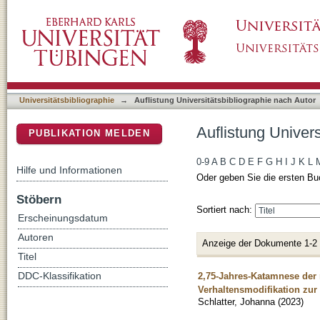
Auflistung Universitätsbibliographie nach Aut
DSpace Repositorium (Manakin basiert)
Universitätsbibliographie
→
Auflistung Universitätsbibliographie nach Autor
Auflistung Univers
PUBLIKATION MELDEN
0-9
A
B
C
D
E
F
G
H
I
J
K
L
Hilfe und Informationen
Oder geben Sie die ersten Bu
Stöbern
Sortiert nach:
Erscheinungsdatum
Autoren
Anzeige der Dokumente 1-2
Titel
2,75-Jahres-Katamnese der 
DDC-Klassifikation
Verhaltensmodifikation zur
Schlatter, Johanna
(
2023
)