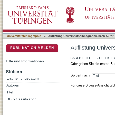
Auflistung Universitätsbibliographie nach Au
DSpace Repositorium (Manakin basiert)
Universitätsbibliographie
→
Auflistung Universitätsbibliographie nach Autor
Auflistung Univer
PUBLIKATION MELDEN
0-9
A
B
C
D
E
F
G
H
I
J
K
L
Hilfe und Informationen
Oder geben Sie die ersten Bu
Stöbern
Sortiert nach:
Erscheinungsdatum
Für diese Browse-Ansicht gib
Autoren
Titel
DDC-Klassifikation