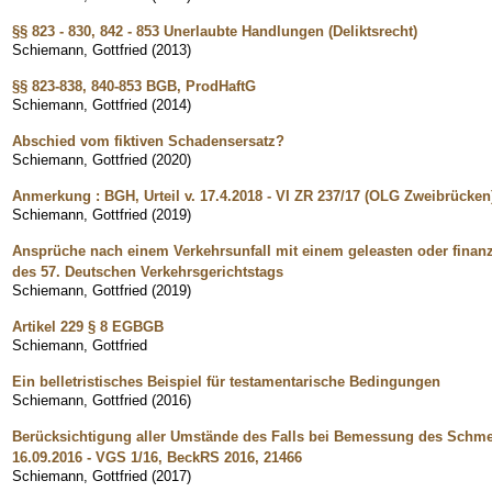
§§ 823 - 830, 842 - 853 Unerlaubte Handlungen (Deliktsrecht)
Schiemann, Gottfried
(
2013
)
§§ 823-838, 840-853 BGB, ProdHaftG
Schiemann, Gottfried
(
2014
)
Abschied vom fiktiven Schadensersatz?
Schiemann, Gottfried
(
2020
)
Anmerkung : BGH, Urteil v. 17.4.2018 - VI ZR 237/17 (OLG Zweibrücken
Schiemann, Gottfried
(
2019
)
Ansprüche nach einem Verkehrsunfall mit einem geleasten oder finanzi
des 57. Deutschen Verkehrsgerichtstags
Schiemann, Gottfried
(
2019
)
Artikel 229 § 8 EGBGB
Schiemann, Gottfried
Ein belletristisches Beispiel für testamentarische Bedingungen
Schiemann, Gottfried
(
2016
)
Berücksichtigung aller Umstände des Falls bei Bemessung des Schm
16.09.2016 - VGS 1/16, BeckRS 2016, 21466
Schiemann, Gottfried
(
2017
)