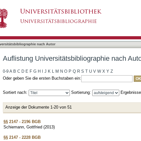
liographie nach Autor "Schiemann, Gottfried"
asiert)
versitätsbibliographie nach Autor
Auflistung Universitätsbibliographie nach Aut
0-9
A
B
C
D
E
F
G
H
I
J
K
L
M
N
O
P
Q
R
S
T
U
V
W
X
Y
Z
Oder geben Sie die ersten Buchstaben ein:
Sortiert nach:
Sortierung:
Ergebniss
Anzeige der Dokumente 1-20 von 51
§§ 2147 - 2196 BGB
Schiemann, Gottfried
(
2013
)
§§ 2147 - 2228 BGB