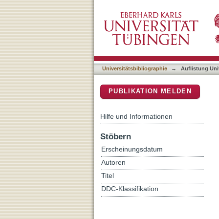
Auflistung Universitätsbib
DSpace Repositorium (Manakin b
Universitätsbibliographie
→
Auflistung Uni
PUBLIKATION MELDEN
Hilfe und Informationen
Stöbern
Erscheinungsdatum
Autoren
Titel
DDC-Klassifikation