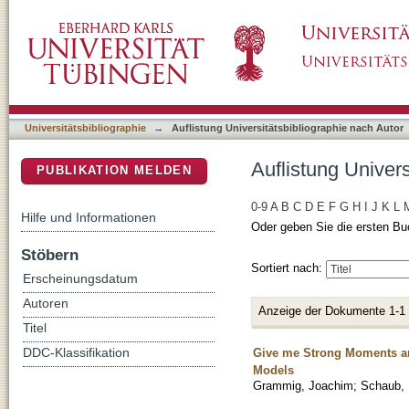
Auflistung Universitätsbibliographie nach Au
DSpace Repositorium (Manakin basiert)
Universitätsbibliographie
→
Auflistung Universitätsbibliographie nach Autor
Auflistung Univer
PUBLIKATION MELDEN
0-9
A
B
C
D
E
F
G
H
I
J
K
L
Hilfe und Informationen
Oder geben Sie die ersten Bu
Stöbern
Sortiert nach:
Erscheinungsdatum
Autoren
Anzeige der Dokumente 1-1
Titel
Give me Strong Moments a
DDC-Klassifikation
Models
Grammig, Joachim
;
Schaub, 