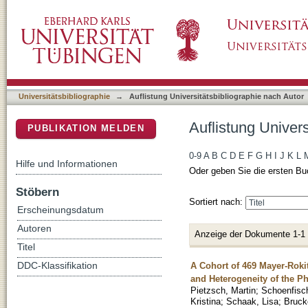
Auflistung Universitätsbibliographie nach Aut
DSpace Repositorium (Manakin basiert)
Universitätsbibliographie
→
Auflistung Universitätsbibliographie nach Autor
Auflistung Univer
PUBLIKATION MELDEN
0-9
A
B
C
D
E
F
G
H
I
J
K
L
Hilfe und Informationen
Oder geben Sie die ersten Bu
Stöbern
Sortiert nach:
Erscheinungsdatum
Autoren
Anzeige der Dokumente 1-1
Titel
A Cohort of 469 Mayer-Rok
DDC-Klassifikation
and Heterogeneity of the P
Pietzsch, Martin
;
Schoenfisch
Kristina
;
Schaak, Lisa
;
Bruck