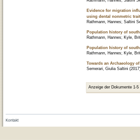
Rathmann, Hannes
;
Saltini S
Evidence for migration infl
using dental nonmetric trai
Rathmann, Hannes
;
Saltini S
Population history of south
Rathmann, Hannes
;
Kyle, Bri
Population history of south
Rathmann, Hannes
;
Kyle, Bri
Towards an Archaeology of
Semerari, Giulia Saltini
(
2017
Anzeige der Dokumente 1-5
Kontakt