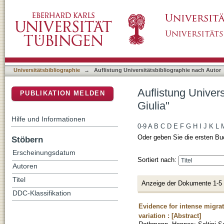
Auflistung Universitätsbibliographie nach Auto
DSpace Repositorium (Manakin basiert)
Universitätsbibliographie
→
Auflistung Universitätsbibliographie nach Autor
Auflistung Univers
PUBLIKATION MELDEN
Giulia"
Hilfe und Informationen
0-9
A
B
C
D
E
F
G
H
I
J
K
L
Oder geben Sie die ersten Bu
Stöbern
Erscheinungsdatum
Sortiert nach:
Autoren
Titel
Anzeige der Dokumente 1-5
DDC-Klassifikation
Evidence for intense migrat
variation : [Abstract]