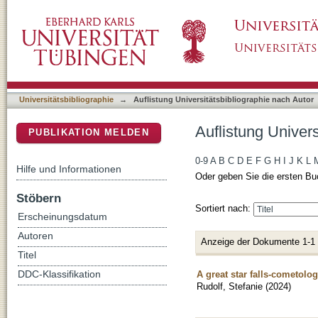
Auflistung Universitätsbibliographie nach Aut
DSpace Repositorium (Manakin basiert)
Universitätsbibliographie
→
Auflistung Universitätsbibliographie nach Autor
Auflistung Univers
PUBLIKATION MELDEN
0-9
A
B
C
D
E
F
G
H
I
J
K
L
Hilfe und Informationen
Oder geben Sie die ersten Bu
Stöbern
Sortiert nach:
Erscheinungsdatum
Autoren
Anzeige der Dokumente 1-1
Titel
A great star falls-cometolog
DDC-Klassifikation
Rudolf, Stefanie
(
2024
)