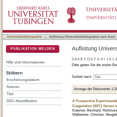
Auflistung Universitätsbibliographie nach Au
DSpace Repositorium (Manakin basiert)
Universitätsbibliographie
→
Auflistung Universitätsbibliographie nach Autor
Auflistung Univer
PUBLIKATION MELDEN
0-9
A
B
C
D
E
F
G
H
I
J
K
L
Hilfe und Informationen
Oder geben Sie die ersten Bu
Stöbern
Sortiert nach:
Erscheinungsdatum
Autoren
Anzeige der Dokumente 1-2
Titel
A Prospective Experimental
DDC-Klassifikation
Coagulation (APC) Versus a
Kraemer, Bernhard
;
Rothmund
Wallwiener, Christian
;
Neugeb