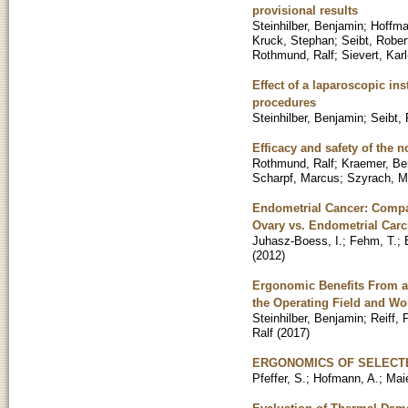
provisional results
Steinhilber, Benjamin
;
Hoffma
Kruck, Stephan
;
Seibt, Rober
Rothmund, Ralf
;
Sievert, Karl
Effect of a laparoscopic in
procedures
Steinhilber, Benjamin
;
Seibt, 
Efficacy and safety of the n
Rothmund, Ralf
;
Kraemer, Be
Scharpf, Marcus
;
Szyrach, M
Endometrial Cancer: Compa
Ovary vs. Endometrial Car
Juhasz-Boess, I.
;
Fehm, T.
;
(
2012
)
Ergonomic Benefits From a 
the Operating Field and Wo
Steinhilber, Benjamin
;
Reiff, 
Ralf
(
2017
)
ERGONOMICS OF SELECTE
Pfeffer, S.
;
Hofmann, A.
;
Maie