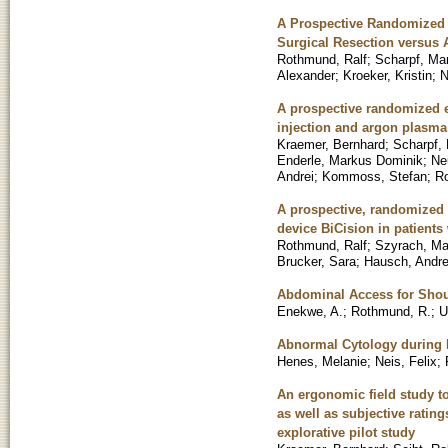
A Prospective Randomized E
Surgical Resection versus 
Rothmund, Ralf
;
Scharpf, Ma
Alexander
;
Kroeker, Kristin
;
N
A prospective randomized ex
injection and argon plasma
Kraemer, Bernhard
;
Scharpf,
Enderle, Markus Dominik
;
Ne
Andrei
;
Kommoss, Stefan
;
Ro
A prospective, randomized 
device BiCision in patients
Rothmund, Ralf
;
Szyrach, Ma
Brucker, Sara
;
Hausch, Andr
Abdominal Access for Shoul
Enekwe, A.
;
Rothmund, R.
;
U
Abnormal Cytology during P
Henes, Melanie
;
Neis, Felix
;
An ergonomic field study to
as well as subjective rating
explorative pilot study