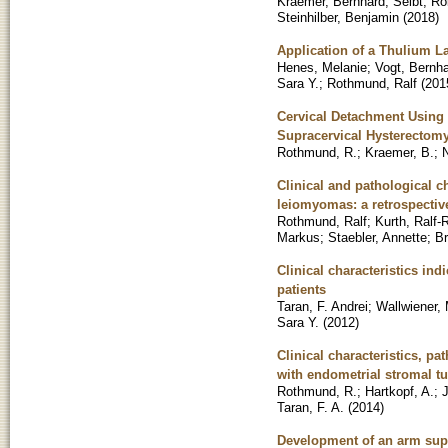
Kraemer, Bernhard
;
Seibt, Ro
Steinhilber, Benjamin
(
2018
)
Application of a Thulium L
Henes, Melanie
;
Vogt, Bernh
Sara Y.
;
Rothmund, Ralf
(
201
Cervical Detachment Using
Supracervical Hysterectomy
Rothmund, R.
;
Kraemer, B.
;
N
Clinical and pathological ch
leiomyomas: a retrospective
Rothmund, Ralf
;
Kurth, Ralf-
Markus
;
Staebler, Annette
;
Br
Clinical characteristics in
patients
Taran, F. Andrei
;
Wallwiener,
Sara Y.
(
2012
)
Clinical characteristics, p
with endometrial stromal t
Rothmund, R.
;
Hartkopf, A.
;
Taran, F. A.
(
2014
)
Development of an arm sup