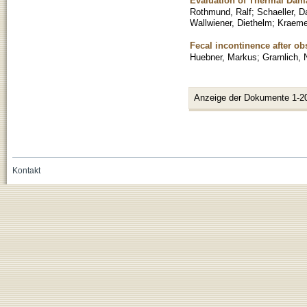
Evaluation of Thermal Dam
Rothmund, Ralf
;
Schaeller, D
Wallwiener, Diethelm
;
Kraeme
Fecal incontinence after obs
Huebner, Markus
;
Grarnlich, 
Anzeige der Dokumente 1-2
Kontakt