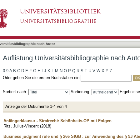
liographie nach Autor "Ritz, Julius-Vincent"
asiert)
versitätsbibliographie nach Autor
Auflistung Universitätsbibliographie nach Auto
0-9
A
B
C
D
E
F
G
H
I
J
K
L
M
N
O
P
Q
R
S
T
U
V
W
X
Y
Z
Oder geben Sie die ersten Buchstaben ein:
Sortiert nach:
Sortierung:
Ergebniss
Anzeige der Dokumente 1-4 von 4
Anfängerklausur - Strafrecht: Schönheits-OP mit Folgen
Ritz, Julius-Vincent
(
2018
)
Business judgment rule und § 266 StGB : zur Anwendung des § 93 Abs.