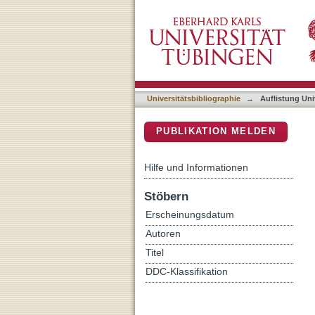
Auflistung Universitätsbib
DSpace Repositorium (Manakin b
Universitätsbibliographie
→
Auflistung Uni
PUBLIKATION MELDEN
Hilfe und Informationen
Stöbern
Erscheinungsdatum
Autoren
Titel
DDC-Klassifikation