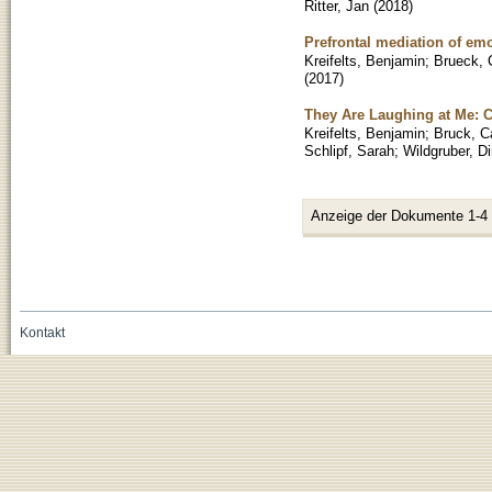
Ritter, Jan
(
2018
)
Prefrontal mediation of emo
Kreifelts, Benjamin
;
Brueck, C
(
2017
)
They Are Laughing at Me: Ce
Kreifelts, Benjamin
;
Bruck, Ca
Schlipf, Sarah
;
Wildgruber, Di
Anzeige der Dokumente 1-4
Kontakt