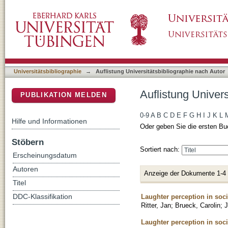
Auflistung Universitätsbibliographie nach Auto
DSpace Repositorium (Manakin basiert)
Universitätsbibliographie
→
Auflistung Universitätsbibliographie nach Autor
Auflistung Univers
PUBLIKATION MELDEN
0-9
A
B
C
D
E
F
G
H
I
J
K
L
Hilfe und Informationen
Oder geben Sie die ersten Bu
Stöbern
Sortiert nach:
Erscheinungsdatum
Autoren
Anzeige der Dokumente 1-4
Titel
Laughter perception in soci
DDC-Klassifikation
Ritter, Jan
;
Brueck, Carolin
;
J
Laughter perception in soci