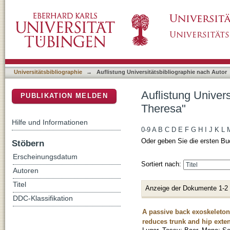
Auflistung Universitätsbibliographie nach Au
DSpace Repositorium (Manakin basiert)
Universitätsbibliographie
→
Auflistung Universitätsbibliographie nach Autor
Auflistung Univer
PUBLIKATION MELDEN
Theresa"
Hilfe und Informationen
0-9
A
B
C
D
E
F
G
H
I
J
K
L
Oder geben Sie die ersten Bu
Stöbern
Erscheinungsdatum
Sortiert nach:
Autoren
Titel
Anzeige der Dokumente 1-2
DDC-Klassifikation
A passive back exoskeleton
reduces trunk and hip exten