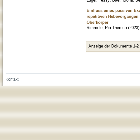
Luger, Tessy
;
Baer, Mona
;
Se
Einfluss eines passiven Exo
repetitiven Hebevorgängen 
Oberkörper
Rimmele, Pia Theresa
(
2023
)
Anzeige der Dokumente 1-2
Kontakt