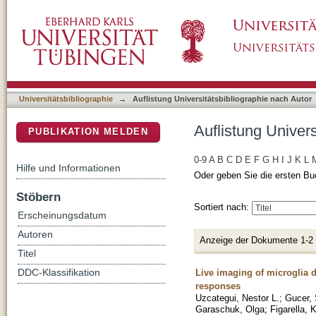
Auflistung Universitätsbibliographie nach Auto
DSpace Repositorium (Manakin basiert)
Universitätsbibliographie
→
Auflistung Universitätsbibliographie nach Autor
Auflistung Univers
PUBLIKATION MELDEN
0-9
A
B
C
D
E
F
G
H
I
J
K
L
Hilfe und Informationen
Oder geben Sie die ersten Bu
Stöbern
Sortiert nach:
Erscheinungsdatum
Autoren
Anzeige der Dokumente 1-2
Titel
Live imaging of microglia 
DDC-Klassifikation
responses
Uzcategui, Nestor L.
;
Gucer,
Garaschuk, Olga
;
Figarella, 