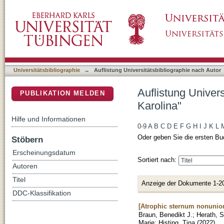
Auflistung Universitätsbibliographie nach Au
DSpace Repositorium (Manakin basiert)
Universitätsbibliographie
→
Auflistung Universitätsbibliographie nach Autor
Auflistung Univer
PUBLIKATION MELDEN
Karolina"
Hilfe und Informationen
0-9
A
B
C
D
E
F
G
H
I
J
K
L
Oder geben Sie die ersten Bu
Stöbern
Erscheinungsdatum
Sortiert nach:
Autoren
Titel
Anzeige der Dokumente 1-2
DDC-Klassifikation
[Atrophic sternum nonunio
Braun, Benedikt J.
;
Herath, 
Marie
;
Histing, Tina
(
2022
)