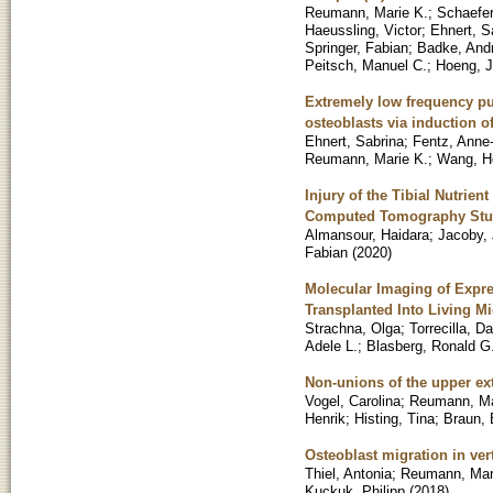
Reumann, Marie K.
;
Schaefer
Haeussling, Victor
;
Ehnert, S
Springer, Fabian
;
Badke, And
Peitsch, Manuel C.
;
Hoeng, J
Extremely low frequency pu
osteoblasts via induction o
Ehnert, Sabrina
;
Fentz, Anne-
Reumann, Marie K.
;
Wang, H
Injury of the Tibial Nutrien
Computed Tomography St
Almansour, Haidara
;
Jacoby,
Fabian
(
2020
)
Molecular Imaging of Expre
Transplanted Into Living M
Strachna, Olga
;
Torrecilla, Da
Adele L.
;
Blasberg, Ronald G
Non-unions of the upper ex
Vogel, Carolina
;
Reumann, Ma
Henrik
;
Histing, Tina
;
Braun, 
Osteoblast migration in ver
Thiel, Antonia
;
Reumann, Mar
Kuckuk, Philipp
(
2018
)