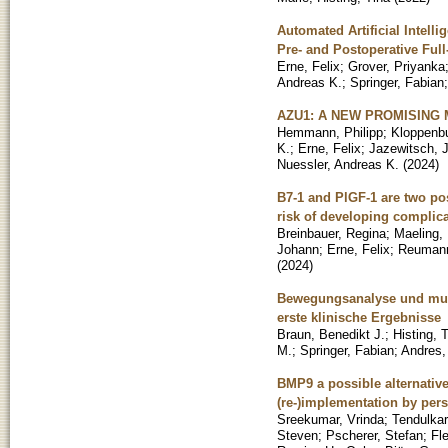
Automated Artificial Intel
Pre- and Postoperative Ful
Erne, Felix
;
Grover, Priyanka
Andreas K.
;
Springer, Fabian
AZU1: A NEW PROMISING
Hemmann, Philipp
;
Kloppenbu
K.
;
Erne, Felix
;
Jazewitsch, 
Nuessler, Andreas K.
(
2024
)
B7-1 and PlGF-1 are two pos
risk of developing complica
Breinbauer, Regina
;
Maeling, 
Johann
;
Erne, Felix
;
Reumann
(
2024
)
Bewegungsanalyse und musk
erste klinische Ergebnisse
Braun, Benedikt J.
;
Histing, 
M.
;
Springer, Fabian
;
Andres,
BMP9 a possible alternativ
(re-)implementation by per
Sreekumar, Vrinda
;
Tendulkar
Steven
;
Pscherer, Stefan
;
Fl