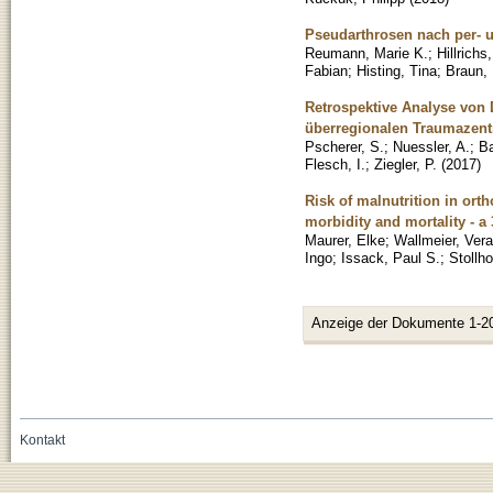
Pseudarthrosen nach per- 
Reumann, Marie K.
;
Hillrich
Fabian
;
Histing, Tina
;
Braun, 
Retrospektive Analyse von
überregionalen Traumazen
Pscherer, S.
;
Nuessler, A.
;
Ba
Flesch, I.
;
Ziegler, P.
(
2017
)
Risk of malnutrition in orth
morbidity and mortality - a
Maurer, Elke
;
Wallmeier, Vera
Ingo
;
Issack, Paul S.
;
Stollho
Anzeige der Dokumente 1-2
Kontakt