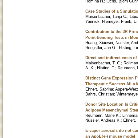
Romina H.
;
Ochs, Björn Gun
Case Studies of a Simulat
Maisenbacher, Tanja C.
;
Libi
Yannick
;
Niemeyer, Frank
;
En
Contribution to the 3R Prin
Point-Bending Tests in Mou
Huang, Xiaowei
;
Nussler, And
Hengstler, Jan G.
;
Histing, Ti
Direct and indirect costs o
Maisenbacher, T. C.
;
Rollman
A. K.
;
Histing, T.
;
Reumann, 
Distinct Gene Expression P
Therapeutic Success All a 
Ehnert, Sabrina
;
Aspera-Wer
Bahrs, Christian
;
Wintermeyer
Donor Site Location Is Criti
Adipose Mesenchymal Stem/
Reumann, Marie K.
;
Linnema
Nussler, Andreas K.
;
Ehnert, 
E-vapor aerosols do not com
an ApoE(-/-) mouse model