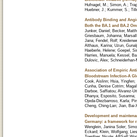
Hufnagel, M.
;
Simon, A.
;
Trap
Huebner, J.
;
Kummer, S.
;
Til
Antibody Binding and Angio
Both the BA.1 and BA.2 Om
Junker, Daniel
;
Becker, Matth
Griesbaum, Johanna
;
Marsall
Jana
;
Fendel, Rolf
;
Kreidenwe
Althaus, Karina
;
Uzun, Gunal
Haeberle, Helene
;
Goepel, Sir
Harries, Manuela
;
Kessel, Ba
Dulovic, Alex
;
Schneiderhan-M
Association of Empiric Ant
Bloodstream Infection-A Gl
Cook, Aislinn
;
Hsia, Yingfen
;
Cunha, Denise Cotrim
;
Magal
Darboe, Saffiatou
;
Alvarez-Ur
Dhanya
;
Esposito, Susanna
;
Ojeda-Diezbarroso, Karla
;
Pir
Cheng, Ching-Lan
;
Jian, Bai-
Development and maintenanc
Germany: a framework for r
Wenglein, Janina Soler
;
Simo
Eckard
;
Klein, Wolfgang
;
Lie
Toepfner, Nicole
;
ABSaP Work