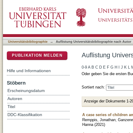
Auflistung Universitätsbibliographie nach Au
DSpace Repositorium (Manakin basiert)
Universitätsbibliographie
→
Auflistung Universitätsbibliographie nach Autor
Auflistung Univer
PUBLIKATION MELDEN
0-9
A
B
C
D
E
F
G
H
I
J
K
L
Hilfe und Informationen
Oder geben Sie die ersten Bu
Stöbern
Sortiert nach:
Erscheinungsdatum
Autoren
Anzeige der Dokumente 1-2
Titel
A case series of children a
DDC-Klassifikation
Remppis, Jonathan
;
Ganzenmu
Hanna
(
2021
)