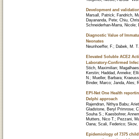
Development and validation
Marsall, Patrick
;
Fandrich, M
Dayananda, Pete
;
Chiu, Chri
Schneiderhan-Marra, Nicole
;
Diagnostic Value of Immatur
Neonates
Neunhoeffer, F.
;
Dabek, M. T.
Elevated Soluble ACE2 Acti
Laboratory-Confirmed Infec
Stich, Maximilian
;
Magalhaes
Kerstin
;
Haddad, Anneke
;
Ell
N.
;
Mueller, Barbara
;
Kraeuss
Binder, Marco
;
Janda, Ales
;
R
EPI-Net One Health reportin
Delphi approach
Rajendran, Nithya Babu
;
Arie
Gladstone, Beryl Primrose
;
C
Souha S.
;
Kaesbohrer, Annem
Mutters, Nico T.
;
Pezzani, Mar
Oana
;
Scali, Federico
;
Skov,
Epidemiology of 7375 child