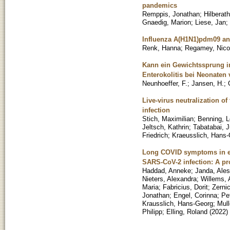
pandemics
Remppis, Jonathan
;
Hilberat
Gnaedig, Marion
;
Liese, Jan
;
Influenza A(H1N1)pdm09 and
Renk, Hanna
;
Regamey, Nico
Kann ein Gewichtssprung in
Enterokolitis bei Neonaten
Neunhoeffer, F.
;
Jansen, H.
;
Live-virus neutralization o
infection
Stich, Maximilian
;
Benning, L
Jeltsch, Kathrin
;
Tabatabai, J
Friedrich
;
Kraeusslich, Hans
Long COVID symptoms in exp
SARS-CoV-2 infection: A pr
Haddad, Anneke
;
Janda, Ales
Nieters, Alexandra
;
Willems,
Maria
;
Fabricius, Dorit
;
Zernic
Jonathan
;
Engel, Corinna
;
Pe
Krausslich, Hans-Georg
;
Mull
Philipp
;
Elling, Roland
(
2022
)