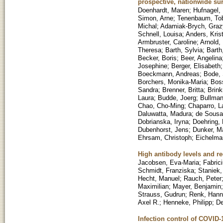
prospective, nationwide sur
Doenhardt, Maren
;
Hufnagel,
Simon, Arne
;
Tenenbaum, To
Michal
;
Adamiak-Brych, Gra
Schnell, Louisa
;
Anders, Krist
Armbruster, Caroline
;
Arnold,
Theresa
;
Barth, Sylvia
;
Barth
Becker, Boris
;
Beer, Angelina
Josephine
;
Berger, Elisabeth
Boeckmann, Andreas
;
Bode, 
Borchers, Monika-Maria
;
Bos
Sandra
;
Brenner, Britta
;
Brin
Laura
;
Budde, Joerg
;
Bullman
Chao, Cho-Ming
;
Chaparro, L
Daluwatta, Madura
;
de Sousa
Dobrianska, Iryna
;
Doehring, 
Dubenhorst, Jens
;
Dunker, M
Ehrsam, Christoph
;
Eichelma
High antibody levels and re
Jacobsen, Eva-Maria
;
Fabrici
Schmidt, Franziska
;
Staniek,
Hecht, Manuel
;
Rauch, Peter
Maximilian
;
Mayer, Benjamin
Strauss, Gudrun
;
Renk, Han
Axel R.
;
Henneke, Philipp
;
De
Infection control of COVID-1