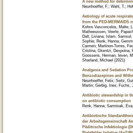
A new method for determinin
Neunhoeffer, F.
;
Wahl, T.
;
Ho
Aetiology of acute respirato
from the PED-MERMAIDS mul
Kohns Vasconcelos, Malte
;
L
Matheeussen, Veerle
;
Papach
Dalt, Liviana
;
Islam, Samsul
Sophie
;
Renk, Hanna
;
Gemme
Carmen
;
Martinon-Torres, Fe
Cristina
;
Gkentzi, Despoina
;
Goossens, Herman
;
Ieven, M
Sharland, Michael
(
2021
)
Analgesia and Sedation Pro
Benzodiazepines and Withd
Neunhoeffer, Felix
;
Seitz, Gu
Martin
;
Gerbig, Ines
;
Fuchs, 
Antibiotic stewardship in t
on antibiotic consumption
Renk, Hanna
;
Sarmisak, Eva
Antibiotische Standardther
der Arbeitsgemeinschaft An
Päditrische Infektiologie 
Bielefelder Initative (AnTiB)