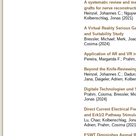
A systematic review and me
grafts for nerve reconstruct
Heinzel, Johannes C.
;
Nguye
Kolbenschlag, Jonas
(
2021
)
A Virtual Reality Serious G
and Suitability Study
Bressler, Michael
;
Merk, Joa
Cosima
(
2024
)
Application of AR and VR in
Pereira, Margarida F.
;
Prahm,
Beyond the Knife-Reviewing
Heinzel, Johannes C.
;
Dadun,
Jana
;
Daigeler, Adrien
;
Kolbe
Digitale Technologien und 
Prahm, Cosima
;
Bressler, Mi
Jonas
(
2024
)
Direct Current Electrical F
and Erk1/2 Pathway Stimul
Lu, Chao
;
Kolbenschlag, Jon
Adrien
;
Prahm, Cosima
(
2021
ESWT Diminishes Axonal Reg