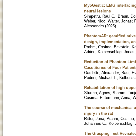
MyoGestic: EMG interfacing
neural lesions
Simpetru, Raul C.
;
Braun, Dom
Weber, Nico
;
Walter, Jonas
;
Alessandro
(
2025
)
PhantomAR: gamified mixed 
design, implementation, and
Prahm, Cosima
;
Eckstein, Ko
Adrien
;
Kolbenschlag, Jonas
Reduction of Phantom Limb
Case Series of Four Patien
Gardetto, Alexander
;
Baur, E
Pedrini, Michael T.
;
Kolbensc
Rehabilitation of high upp
Sturma, Agnes
;
Stamm, Tanj
Cosima
;
Pittermann, Anna
;
W
The course of mechanical al
injury in the rat
Ritter, Jana
;
Prahm, Cosima
Johannes C.
;
Kolbenschlag, 
The Grasping Test Revisite