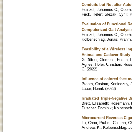
Conduits but Not after Aut
Heinzel, Johannes C.
;
Oberha
Frick, Helen
;
Slezak, Cyrill
;
P
Evaluation of Functional R
Computerized Gait Analysi
Heinzel, Johannes C.
;
Oberha
Kolbenschlag, Jonas
;
Prahm,
Feasibility of a Wireless I
Animal and Cadaver Study
Gstöttner, Clemens
;
Festin, 
Agnes
;
Hofer, Christian
;
Russ
C.
(
2022
)
Influence of colored face m
Prahm, Cosima
;
Konieczny, J
Lauer, Henrik
(
2023
)
Irradiated Triple-Negative 
Brett, Elizabeth
;
Rosemann, 
Duscher, Dominik
;
Kolbensch
Microcurrent Reverses Cig
Lu, Chao
;
Prahm, Cosima
;
C
Andreas K.
;
Kolbenschlag, J