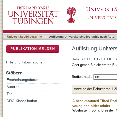
Auflistung Universitätsbibliographie nach A
DSpace Repositorium (Manakin basiert)
Universitätsbibliographie
→
Auflistung Universitätsbibliographie nach Autor
Auflistung Univer
PUBLIKATION MELDEN
0-9
A
B
C
D
E
F
G
H
I
J
K
L
Hilfe und Informationen
Oder geben Sie die ersten Bu
Stöbern
Sortiert nach:
Erscheinungsdatum
Autoren
Anzeige der Dokumente 1-2
Titel
A head-mounted Tilted Reali
DDC-Klassifikation
young and older adults
Woehrstein, Sofia
;
Bressler, 