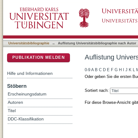
Auflistung Universitätsbibliographie nach Aut
DSpace Repositorium (Manakin basiert)
Universitätsbibliographie
→
Auflistung Universitätsbibliographie nach Autor
Auflistung Univers
PUBLIKATION MELDEN
0-9
A
B
C
D
E
F
G
H
I
J
K
L
Hilfe und Informationen
Oder geben Sie die ersten Bu
Stöbern
Sortiert nach:
Erscheinungsdatum
Für diese Browse-Ansicht gib
Autoren
Titel
DDC-Klassifikation