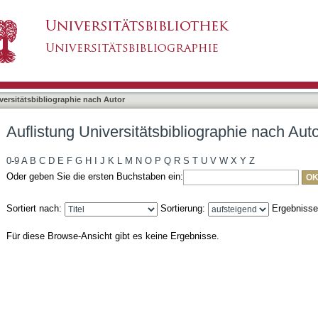
liographie nach Autor "Palazzi, Elisa"
asiert)
versitätsbibliographie nach Autor
Auflistung Universitätsbibliographie nach Auto
0-9
A
B
C
D
E
F
G
H
I
J
K
L
M
N
O
P
Q
R
S
T
U
V
W
X
Y
Z
Oder geben Sie die ersten Buchstaben ein:
Sortiert nach:
Sortierung:
Ergebniss
Für diese Browse-Ansicht gibt es keine Ergebnisse.