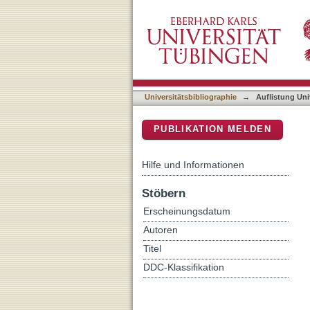
Auflistung Universitätsbib
DSpace Repositorium (Manakin b
Universitätsbibliographie
→
Auflistung Uni
PUBLIKATION MELDEN
Hilfe und Informationen
Stöbern
Erscheinungsdatum
Autoren
Titel
DDC-Klassifikation