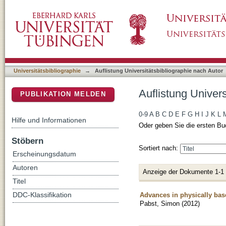
Auflistung Universitätsbibliographie nach Au
DSpace Repositorium (Manakin basiert)
Universitätsbibliographie
→
Auflistung Universitätsbibliographie nach Autor
Auflistung Univer
PUBLIKATION MELDEN
0-9
A
B
C
D
E
F
G
H
I
J
K
L
Hilfe und Informationen
Oder geben Sie die ersten Bu
Stöbern
Sortiert nach:
Erscheinungsdatum
Autoren
Anzeige der Dokumente 1-1
Titel
Advances in physically bas
DDC-Klassifikation
Pabst, Simon
(
2012
)