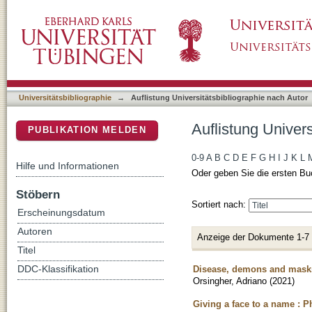
Auflistung Universitätsbibliographie nach Aut
DSpace Repositorium (Manakin basiert)
Universitätsbibliographie
→
Auflistung Universitätsbibliographie nach Autor
Auflistung Univers
PUBLIKATION MELDEN
0-9
A
B
C
D
E
F
G
H
I
J
K
L
Hilfe und Informationen
Oder geben Sie die ersten Bu
Stöbern
Sortiert nach:
Erscheinungsdatum
Autoren
Anzeige der Dokumente 1-7
Titel
Disease, demons and masks
DDC-Klassifikation
Orsingher, Adriano
(
2021
)
Giving a face to a name : 