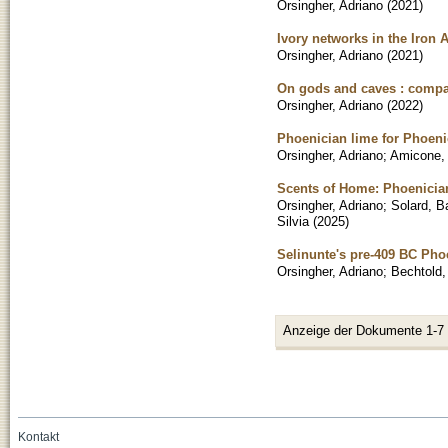
Orsingher, Adriano
(
2021
)
Ivory networks in the Iron 
Orsingher, Adriano
(
2021
)
On gods and caves : compar
Orsingher, Adriano
(
2022
)
Phoenician lime for Phoenic
Orsingher, Adriano
;
Amicone, 
Scents of Home: Phoenician
Orsingher, Adriano
;
Solard, B
Silvia
(
2025
)
Selinunte's pre-409 BC Pho
Orsingher, Adriano
;
Bechtold,
Anzeige der Dokumente 1-7
Kontakt