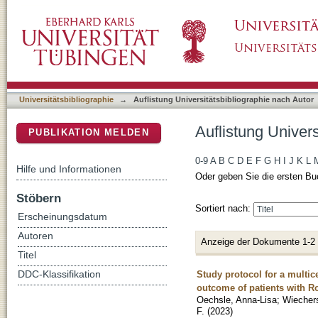
Auflistung Universitätsbibliographie nach Au
DSpace Repositorium (Manakin basiert)
Universitätsbibliographie
→
Auflistung Universitätsbibliographie nach Autor
Auflistung Univer
PUBLIKATION MELDEN
0-9
A
B
C
D
E
F
G
H
I
J
K
L
Hilfe und Informationen
Oder geben Sie die ersten Bu
Stöbern
Sortiert nach:
Erscheinungsdatum
Autoren
Anzeige der Dokumente 1-2
Titel
Study protocol for a multic
DDC-Klassifikation
outcome of patients with 
Oechsle, Anna-Lisa
;
Wiechers
F.
(
2023
)