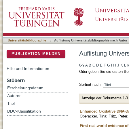
Auflistung Universitätsbibliographie nach Aut
DSpace Repositorium (Manakin basiert)
Universitätsbibliographie
→
Auflistung Universitätsbibliographie nach Autor
Auflistung Univers
PUBLIKATION MELDEN
0-9
A
B
C
D
E
F
G
H
I
J
K
L
Hilfe und Informationen
Oder geben Sie die ersten Bu
Stöbern
Sortiert nach:
Erscheinungsdatum
Autoren
Anzeige der Dokumente 1-3
Titel
Enhanced Oxidative DNA-Dam
DDC-Klassifikation
Oberacker, Tina
;
Fritz, Peter
First real-world evidence o