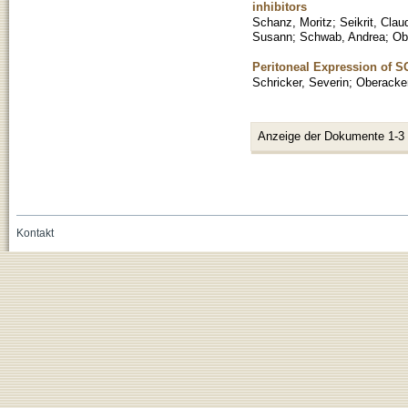
inhibitors
Schanz, Moritz
;
Seikrit, Clau
Susann
;
Schwab, Andrea
;
Ob
Peritoneal Expression of S
Schricker, Severin
;
Oberacker
Anzeige der Dokumente 1-3
Kontakt